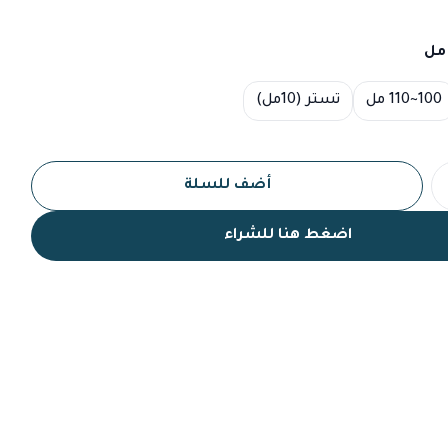
100~110 مل
تستر (10مل)
أضف للسلة
اضغط هنا للشراء