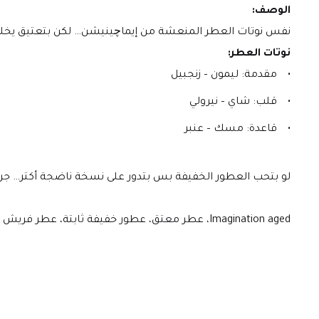
الوصف:
نفس نوتات العطر المنعشة من إيماچينيشن… لكن بتعتيق يخلي ال
نوتات العطر:
مقدمة: ليمون – زنجبيل
قلب: شاي – نيرولي
قاعدة: مسك – عنبر
لو بتحب العطور الخفيفة بس بتدور على نسخة ناضجة أكتر… جر
Imagination aged، عطر معتق، عطور خفيفة ثابتة، عطر فريش نيش، Louis Vuitton Perfume