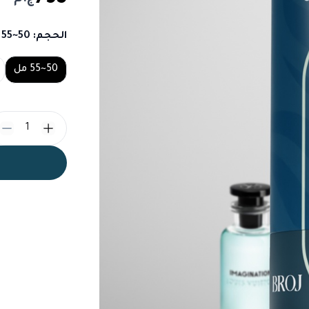
الحجم
: 50~55 مل
Choose a size
50~55 مل
1