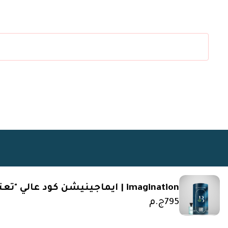
imagination | ايماجينيشن كود عالي "تعتيق"
795
ج.م