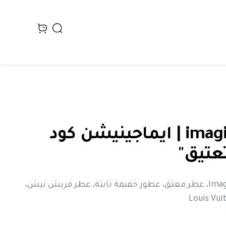
Search
n cart, view bag
imagination | ايماجينيشن كود
عتيق"
Imagination aged، عطر معتق، عطور خفيفة ثابتة، عطر فريش نيش،
Louis Vui