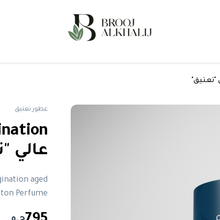
عطور تعتيق
عالي "ت
tton Perfume
795
ج.م