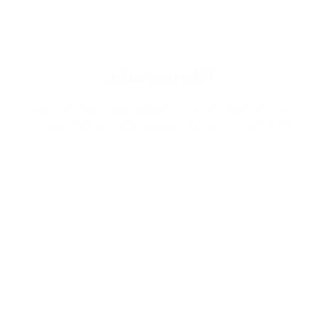
اعلى درجة تطابق
نتيح لك افضل تجربة في التطابق ممكنة تصل الى نسبة
90% مما يزيد من قوة شخصيتك وجاذبيتك اثناء حضورك