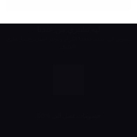
ليه تشتري من عندنا
مميزين في خدمة عملائنا الكرام وتوفير اسهل وافضل طرق
التعامل
خصومات تصل الى %50
خصومات تبدأ من 10% لحد 50%
شهرياً