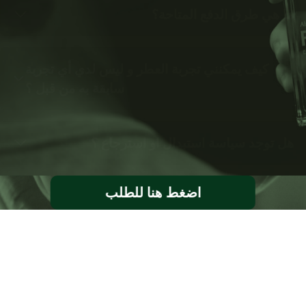
ما هي طرق الدفع المتاحة؟
كيف يمكنني تجربة العطر و ليس لدي أي تجربة
سابقة به من قبل ؟
هل توجد سياسة استبدال او استرجاع ؟
اضغط هنا للطلب