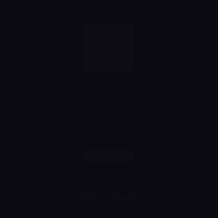
منتج امن
رش وانت مطمن
تقسيط مع فاليو
اشتري براحتك وقسط براحتك