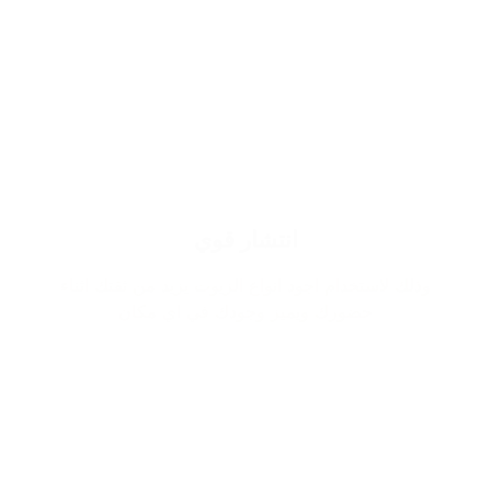
انتشار قوي
وذلك لاستخدام اجود انواع الزيوت يزيد من ثقتك اثناء
حضورك ويميز وجودك في اي مكان