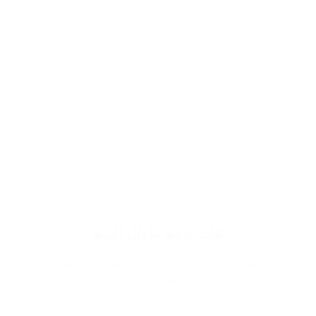
ثبات يدوم طوال اليوم
وذلك لاستخدام اجود انواع الكحول الطبي الذي يساعد في
عملية تركيز وثبات العطر يدوم لاطول فترة ممكنة