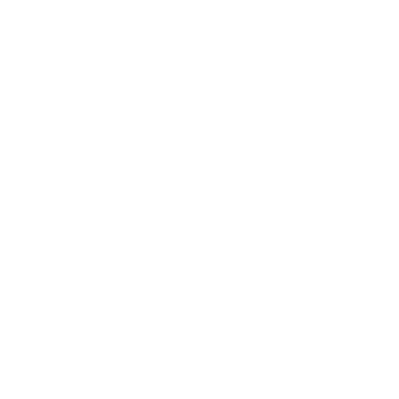
جودة واناقة التغليف تساعدك في الاحتفاظ بالعطر في
سيارتك او في حقيبة اليد الخاصة بك ليكون معك اينما
كنت