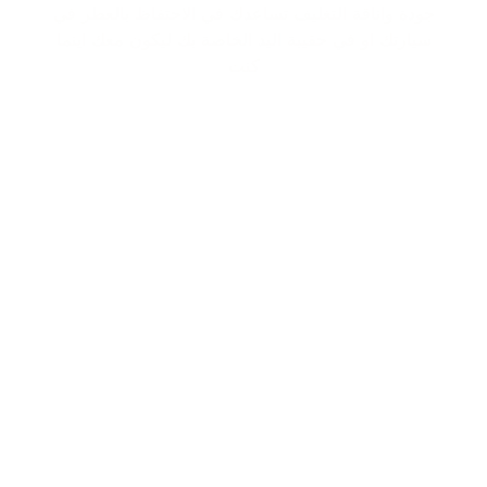
جودة واناقة التغليف تساعدك في الاحتفاظ بالعطر في
سيارتك او في حقيبة اليد الخاصة بك ليكون معك اينما
كنت