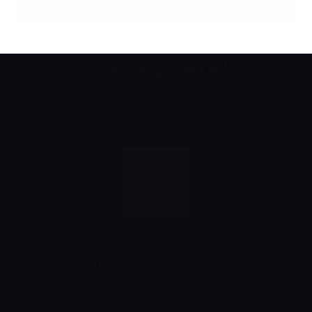
ليه تشتري من عندنا
مميزين في خدمة عملائنا الكرام وتوفير اسهل وافضل طرق
التعامل
خصومات تصل الى %50
خصومات تبدأ من 10% لحد 50%
شهرياً