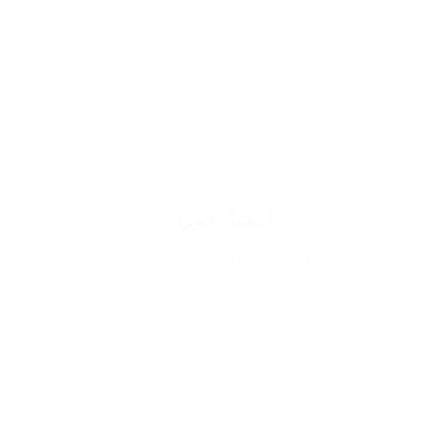
انتشار قوي
وذلك لاستخدام اجود انواع الزيوت يزيد من ثقتك اثناء
حضورك ويميز وجودك في اي مكان