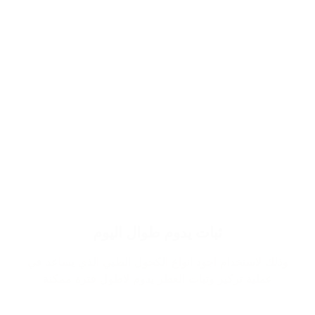
ثبات يدوم طوال اليوم
وذلك لاستخدام اجود انواع الكحول الطبي الذي يساعد في
عملية تركيز وثبات العطر يدوم لاطول فترة ممكنة