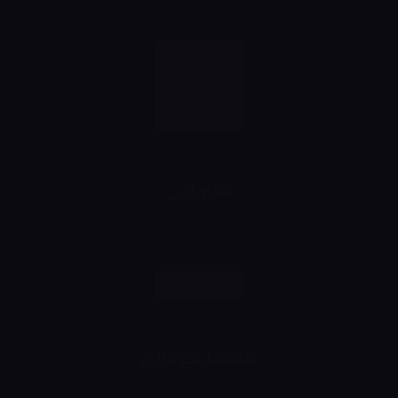
منتج امن
رش وانت مطمن
تقسيط مع فاليو
اشتري براحتك وقسط براحتك