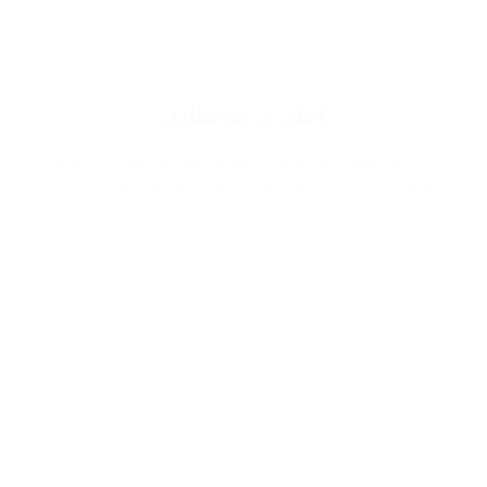
اعلى درجة تطابق
نتيح لك افضل تجربة في التطابق ممكنة تصل الى نسبة
90% مما يزيد من قوة شخصيتك وجاذبيتك اثناء حضورك