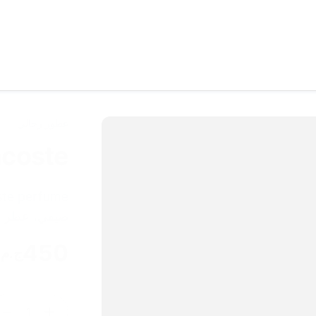
عطور رجالي
ite Lacoste
صيفي، عطر 
450
ج.م
1