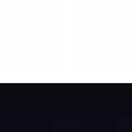
ليه تشتري من عندنا
يزين في خدمة عملائنا الكرام وتوفير اسهل وافضل طرق التعام