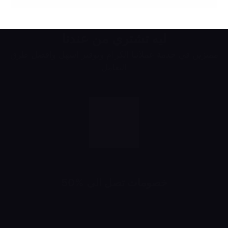
ليه تشتري من عندنا
مميزين في خدمة عملائنا الكرام وتوفير اسهل وافضل طرق
التعامل
خصومات تصل الى %50
خصومات تبدأ من 10% لحد 50%
شهرياً