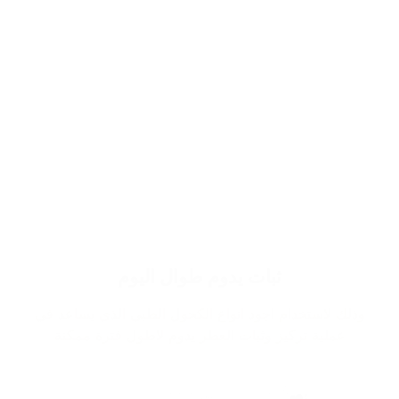
ثبات يدوم طوال اليوم
وذلك لاستخدام اجود انواع الكحول الطبي الذي يساعد في
عملية تركيز وثبات العطر يدوم لاطول فترة ممكنة