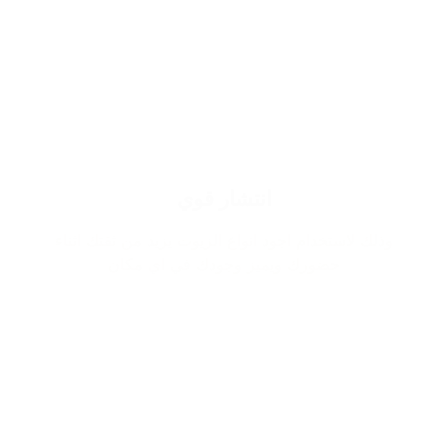
انتشار قوي
وذلك لاستخدام اجود انواع الزيوت يزيد من ثقتك اثناء
حضورك ويميز وجودك في اي مكان