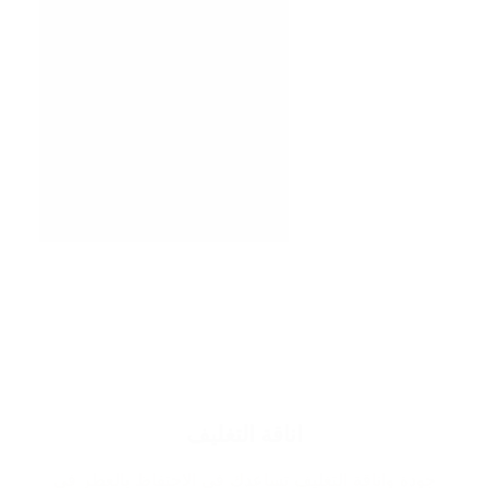
اناقة التغليف
جودة واناقة التغليف تساعدك في الاحتفاظ بالعطر في