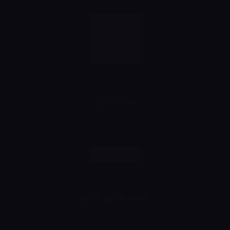
منتج امن
رش وانت مطمن
تقسيط مع فاليو
اشتري براحتك وقسط براحتك