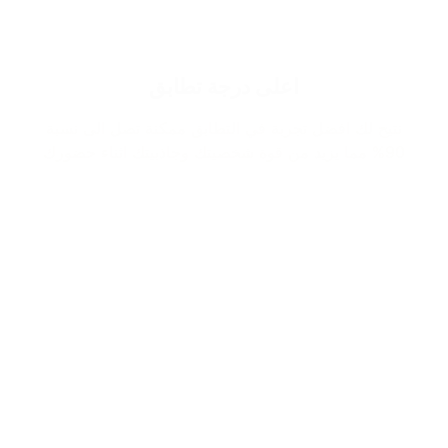
اعلى درجة تطابق
نتيح لك افضل تجربة في التطابق ممكنة تصل الى نسبة
90% مما يزيد من قوة شخصيتك وجاذبيتك اثناء حضورك