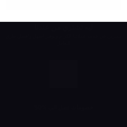
ليه تشتري من عندنا
مميزين في خدمة عملائنا الكرام وتوفير اسهل وافضل طرق
التعامل
خصومات تصل الى %50
خصومات تبدأ من 10% لحد 50%
شهرياً