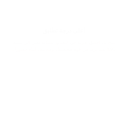
اعلى درجة تطابق
نتيح لك افضل تجربة في التطابق ممكنة تصل الى نسبة
90% مما يزيد من قوة شخصيتك وجاذبيتك اثناء حضورك