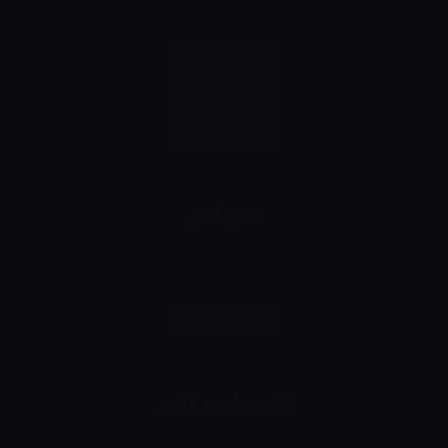
منتج امن
رش وانت مطمن
تقسيط مع فاليو
اشتري براحتك وقسط براحتك