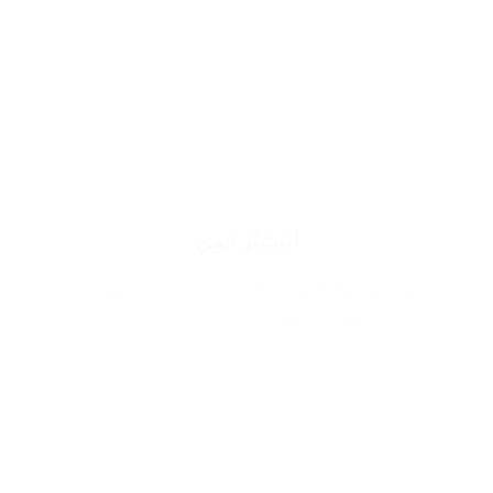
انتشار قوي
وذلك لاستخدام اجود انواع الزيوت يزيد من ثقتك اثناء
حضورك ويميز وجودك في اي مكان