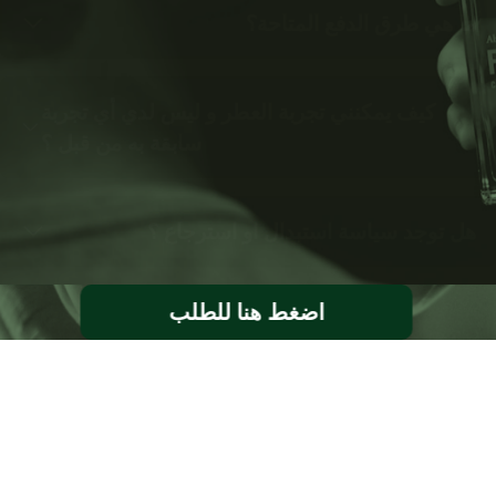
ما هي طرق الدفع المتاحة؟
كيف يمكنني تجربة العطر و ليس لدي أي تجربة
سابقة به من قبل ؟
هل توجد سياسة استبدال او استرجاع ؟
اضغط هنا للطلب