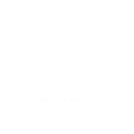
ثبات يدوم طوال اليوم
وذلك لاستخدام اجود انواع الكحول الطبي الذي يساعد في
عملية تركيز وثبات العطر يدوم لاطول فترة ممكنة