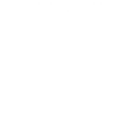
جودة واناقة التغليف تساعدك في الاحتفاظ بالعطر في
سيارتك او في حقيبة اليد الخاصة بك ليكون معك اينما
كنت