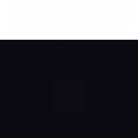
ليه تشتري من عندنا
مميزين في خدمة عملائنا الكرام وتوفير اسهل وافضل طرق
التعامل
خصومات تصل الى %50