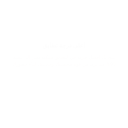
اعلى درجة تطابق
نتيح لك افضل تجربة في التطابق ممكنة تصل الى نسبة
90% مما يزيد من قوة شخصيتك وجاذبيتك اثناء حضورك