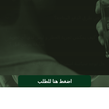
ما هي طرق الدفع المتاحة؟
كيف يمكنني تجربة العطر و ليس لدي أي تجربة
سابقة به من قبل ؟
هل توجد سياسة استبدال او استرجاع ؟
اضغط هنا للطلب