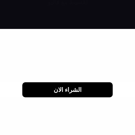
تقسيط مع فاليو
اشتري براحتك وقسط براحتك
لحد 24 شهر
الشراء الان