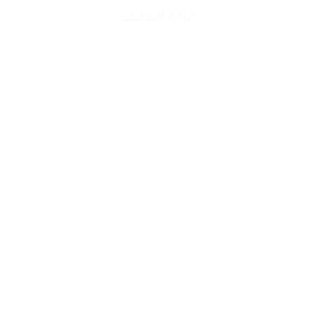
اناقة التغليف
جودة واناقة التغليف تساعدك في الاحتفاظ بالعطر في
سيارتك او في حقيبة اليد الخاصة بك ليكون معك اينما
كنت