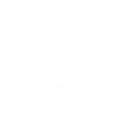
انتشار قوي
وذلك لاستخدام اجود انواع الزيوت يزيد من ثقتك اثناء
حضورك ويميز وجودك في اي مكان