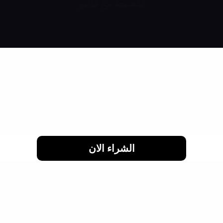
تقسيط مع فاليو
اشتري براحتك وقسط براحتك
لحد 24 شهر
الشراء الان