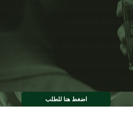
ما هي طرق الدفع المتاحة؟
كيف يمكنني تجربة العطر و ليس لدي أي تجربة
سابقة به من قبل ؟
هل توجد سياسة استبدال او استرجاع ؟
اضغط هنا للطلب