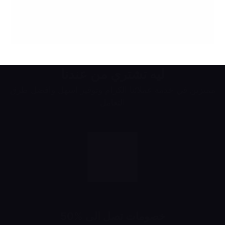
ليه تشتري من عندنا
مميزين في خدمة عملائنا الكرام وتوفير اسهل وافضل طرق
التعامل
خصومات تصل الى %50