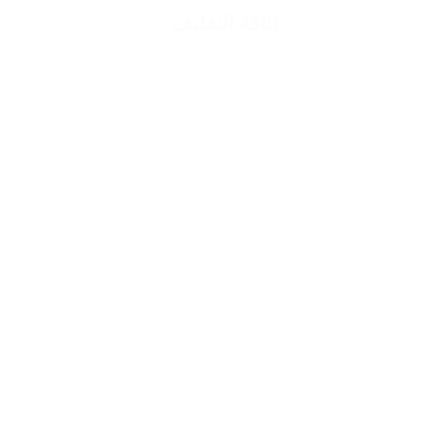
اناقة التغليف
جودة واناقة التغليف تساعدك في الاحتفاظ بالعطر في
سيارتك او في حقيبة اليد الخاصة بك ليكون معك اينما
كنت