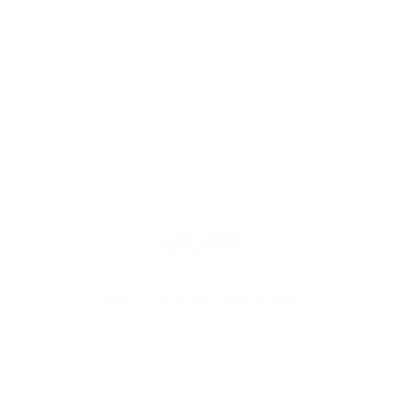
انتشار قوي
وذلك لاستخدام اجود انواع الزيوت يزيد من ثقتك اثناء
حضورك ويميز وجودك في اي مكان