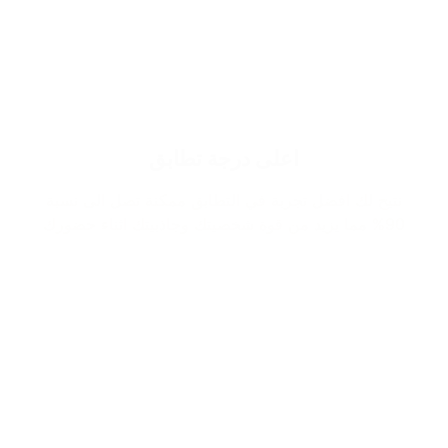
اعلى درجة تطابق
نتيح لك افضل تجربة في التطابق ممكنة تصل الى نسبة
90% مما يزيد من قوة شخصيتك وجاذبيتك اثناء حضورك