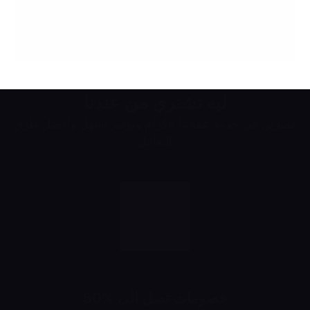
ليه تشتري من عندنا
مميزين في خدمة عملائنا الكرام وتوفير اسهل وافضل طرق
التعامل
خصومات تصل الى %50