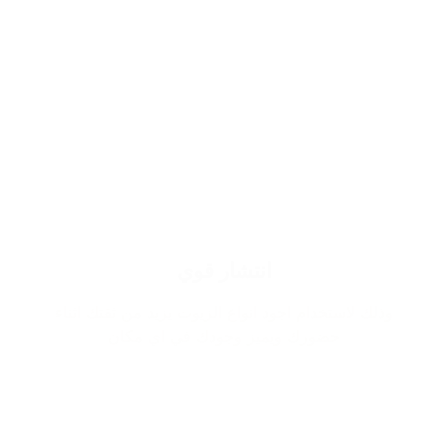
انتشار قوي
وذلك لاستخدام اجود انواع الزيوت يزيد من ثقتك اثناء
حضورك ويميز وجودك في اي مكان