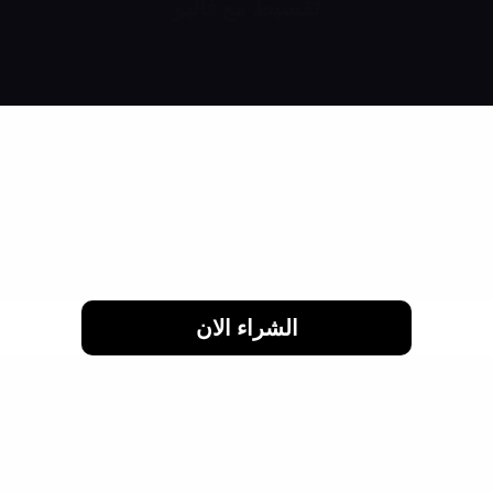
تقسيط مع فاليو
اشتري براحتك وقسط براحتك
لحد 24 شهر
الشراء الان