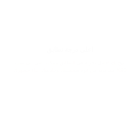
اعلى درجة تطابق
نتيح لك افضل تجربة في التطابق ممكنة تصل الى نسبة
90% مما يزيد من قوة شخصيتك وجاذبيتك اثناء حضورك