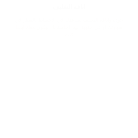
اناقة التغليف
جودة واناقة التغليف تساعدك في الاحتفاظ بالعطر في
سيارتك او في حقيبة اليد الخاصة بك ليكون معك اينما
كنت