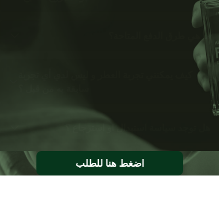
ما هي طرق الدفع المتاحة؟
كيف يمكنني تجربة العطر و ليس لدي أي تجربة
سابقة به من قبل ؟
هل توجد سياسة استبدال او استرجاع ؟
اضغط هنا للطلب