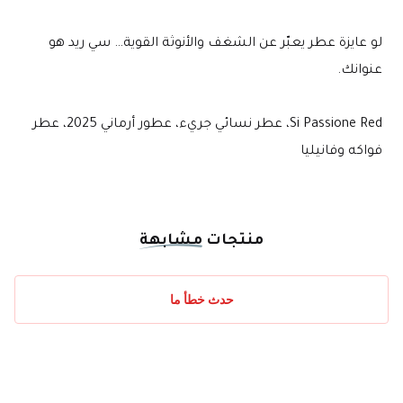
لو عايزة عطر يعبّر عن الشغف والأنوثة القوية… سي ريد هو 
عنوانك.
Si Passione Red، عطر نسائي جريء، عطور أرماني 2025، عطر 
فواكه وفانيليا
منتجات
مشابهة
حدث خطأ ما