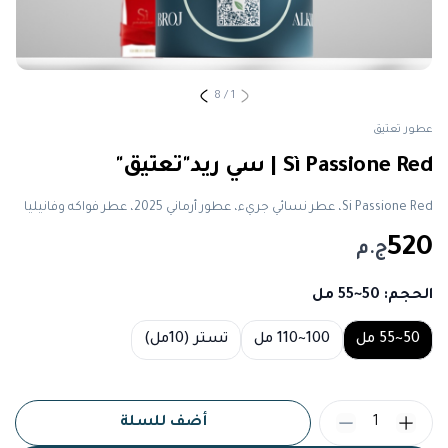
8
/
1
عطور تعتيق
Sì Passione Red | سي ريد"تعتيق"
Si Passione Red، عطر نسائي جريء، عطور أرماني 2025، عطر فواكه وفانيليا
520
ج.م
الحجم
: 50~55 مل
Choose a size
50~55 مل
100~110 مل
تستر (10مل)
1
أضف للسلة