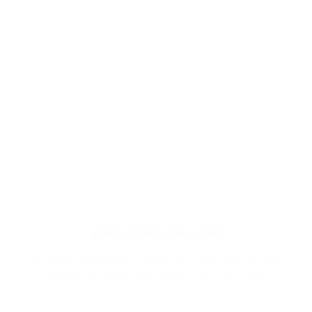
ثبات يدوم طوال اليوم
وذلك لاستخدام اجود انواع الكحول الطبي الذي يساعد في
عملية تركيز وثبات العطر يدوم لاطول فترة ممكنة