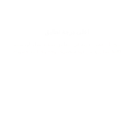
اعلى درجة تطابق
نتيح لك افضل تجربة في التطابق ممكنة تصل الى نسبة
90% مما يزيد من قوة شخصيتك وجاذبيتك اثناء حضورك