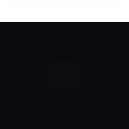
ليه تشتري من عندنا
مميزين في خدمة عملائنا الكرام وتوفير اسهل وافضل طرق
التعامل
خصومات تصل الى %50
خصومات تبدأ من 10% لحد 50%
شهرياً