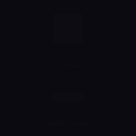
منتج امن
رش وانت مطمن
تقسيط مع فاليو
اشتري براحتك وقسط براحتك