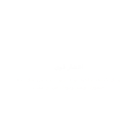
انتشار قوي
وذلك لاستخدام اجود انواع الزيوت يزيد من ثقتك اثناء
حضورك ويميز وجودك في اي مكان