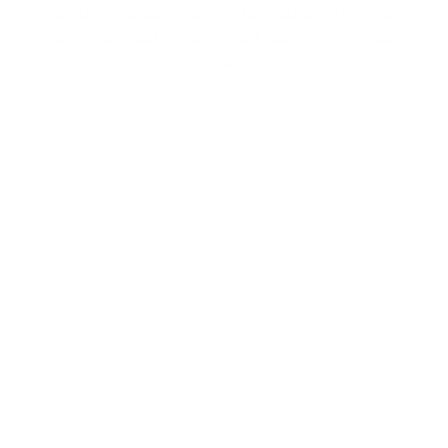
جودة واناقة التغليف تساعدك في الاحتفاظ بالعطر في
سيارتك او في حقيبة اليد الخاصة بك ليكون معك اينما
كنت