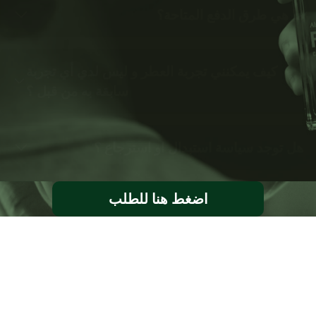
ما هي طرق الدفع المتاحة؟
كيف يمكنني تجربة العطر و ليس لدي أي تجربة
سابقة به من قبل ؟
هل توجد سياسة استبدال او استرجاع ؟
اضغط هنا للطلب