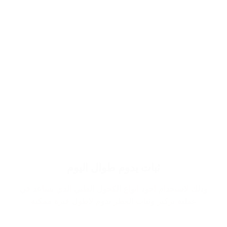
ثبات يدوم طوال اليوم
وذلك لاستخدام اجود انواع الكحول الطبي الذي يساعد في
عملية تركيز وثبات العطر يدوم لاطول فترة ممكنة