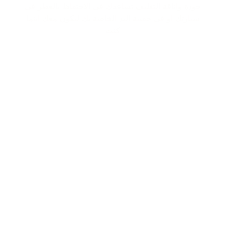
جودة واناقة التغليف تساعدك في الاحتفاظ بالعطر في
سيارتك او في حقيبة اليد الخاصة بك ليكون معك اينما
كنت