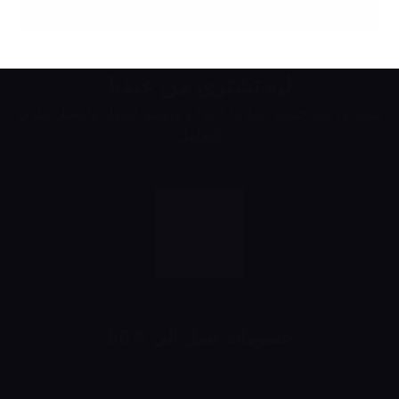
ليه تشتري من عندنا
مميزين في خدمة عملائنا الكرام وتوفير اسهل وافضل طرق
التعامل
خصومات تصل الى %50
خصومات تبدأ من 10% لحد 50%
شهرياً