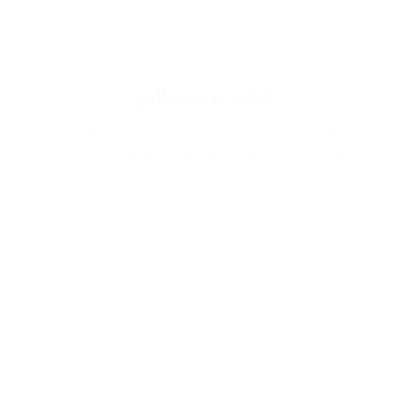
اعلى درجة تطابق
نتيح لك افضل تجربة في التطابق ممكنة تصل الى نسبة
90% مما يزيد من قوة شخصيتك وجاذبيتك اثناء حضورك