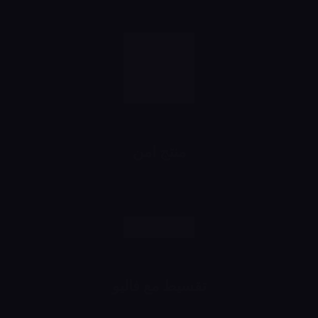
منتج امن
رش وانت مطمن
تقسيط مع فاليو
اشتري براحتك وقسط براحتك