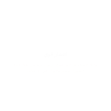
انتشار قوي
وذلك لاستخدام اجود انواع الزيوت يزيد من ثقتك اثناء
حضورك ويميز وجودك في اي مكان