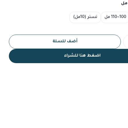
100~110 مل
تستر (10مل)
أضف للسلة
اضغط هنا للشراء