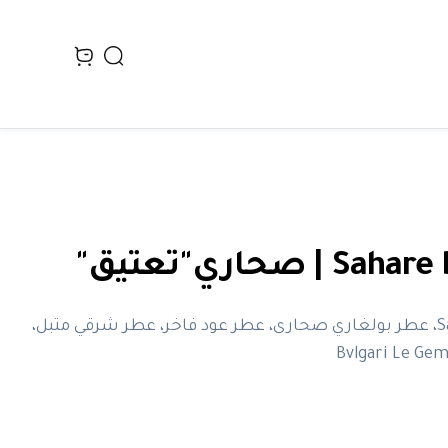
Search
n cart, view bag
 | صحاري"تعتيق"
Sahare Bvlgari، عطر بولغاري صحارى، عطر عود فاخر، عطر شرقي متبل،
Bvlgari Le G