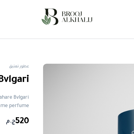
عطور تعتيق
Sahare Bvlgari
emme perfume
520
ج.م