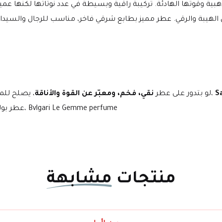
، يصلح للمساء والمناسبات الخاصة ويبرز شخصيتك الواثقة بدون مبالغة، 
لو بتدور على عطر 
نقي، فخم، ومعبّر عن القوة والأناقة
Sahare Bvlgari، عطر بولغاري صحارى، عطر عود فاخر، عطر شرقي متبل، Bvlgari Le Gemme perfume
منتجات
مشابهة