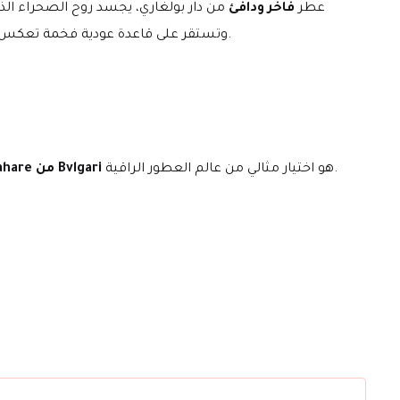
عطر 
فاخر ودافئ
وتستقر على قاعدة عودية فخمة تعكس الهيبة والرقي. عطر مميز بطابع شرقي فاخر، مناسب للرجال والسيدات اللي بيحبوا العطور القوية الهادئة اللي تسيب أثر راقي وطويل.
 هو اختيار مثالي من عالم العطور الراقية.
Sahare من Bvlgari