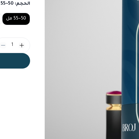
الحجم
: 50~55 مل
Choose a size
50~55 مل
1