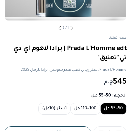
8
/
1
عطور تعتيق
Prada L'Homme edt | برادا لاهوم اي دي
تي"تعتيق"
Prada L’Homme، عطر رجالي ناعم، عطر سوسن، برادا للرجال 2025
545
ج.م
الحجم
: 50~55 مل
Choose a size
50~55 مل
100~110 مل
تستر (10مل)