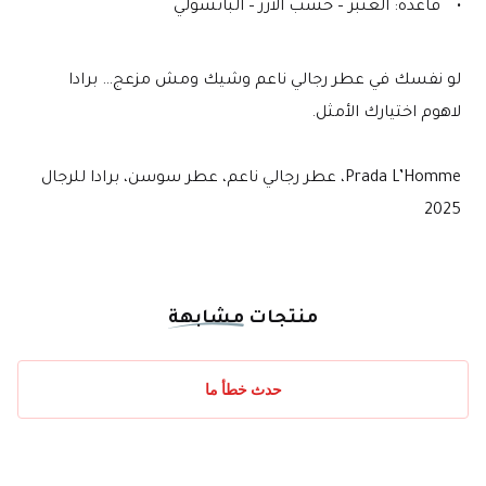
قاعدة: العنبر – خشب الأرز – الباتشولي
لو نفسك في عطر رجالي ناعم وشيك ومش مزعج… برادا 
لاهوم اختيارك الأمثل.
Prada L’Homme، عطر رجالي ناعم، عطر سوسن، برادا للرجال 
2025
منتجات
مشابهة
حدث خطأ ما