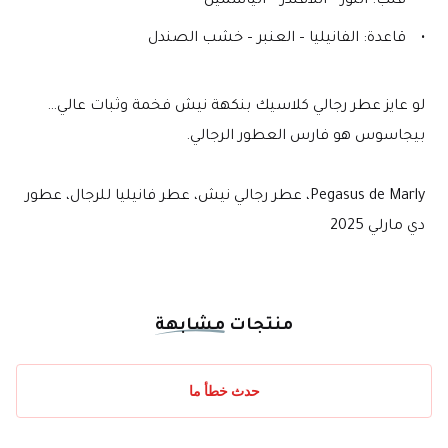
قلب: اللوز – اللافندر – الياسمين
قاعدة: الفانيليا – العنبر – خشب الصندل
لو عايز عطر رجالي كلاسيك بنكهة نيش فخمة وثبات عالي… 
بيجاسوس هو فارس العطور الرجالي.
Pegasus de Marly، عطر رجالي نيش، عطر فانيليا للرجال، عطور 
دي مارلي 2025
منتجات
مشابهة
حدث خطأ ما