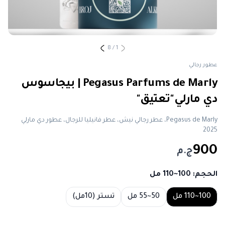
8
/
1
عطور رجالي
Pegasus Parfums de Marly | بيجاسوس
دي مارلي"تعتيق"
Pegasus de Marly، عطر رجالي نيش، عطر فانيليا للرجال، عطور دي مارلي
2025
900
ج.م
الحجم
: 100~110 مل
Choose a size
100~110 مل
50~55 مل
تستر (10مل)