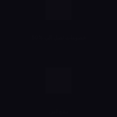
خصومات تصل الى %50
خصومات تبدأ من 10% لحد 50%
شهرياً
منتج امن