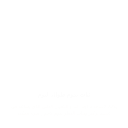
ثبات يدوم طوال اليوم
وذلك لاستخدام اجود انواع الكحول الطبي الذي يساعد في
عملية تركيز وثبات العطر يدوم لاطول فترة ممكنة