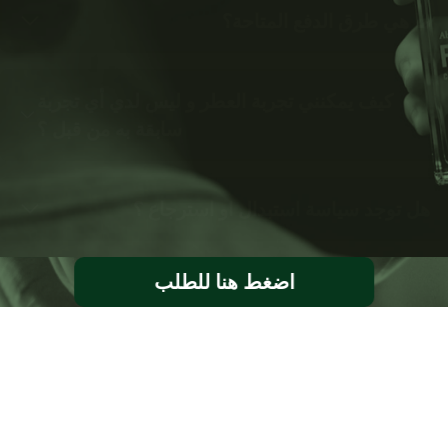
ما هي طرق الدفع المتاحة؟
كيف يمكنني تجربة العطر و ليس لدي أي تجربة
سابقة به من قبل ؟
هل توجد سياسة استبدال او استرجاع ؟
اضغط هنا للطلب