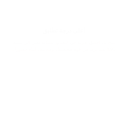
اعلى درجة تطابق
نتيح لك افضل تجربة في التطابق ممكنة تصل الى نسبة
90% مما يزيد من قوة شخصيتك وجاذبيتك اثناء حضورك