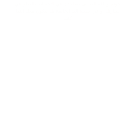
جودة واناقة التغليف تساعدك في الاحتفاظ بالعطر في
سيارتك او في حقيبة اليد الخاصة بك ليكون معك اينما
كنت