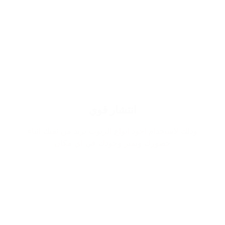
انتشار قوي
وذلك لاستخدام اجود انواع الزيوت يزيد من ثقتك اثناء
حضورك ويميز وجودك في اي مكان