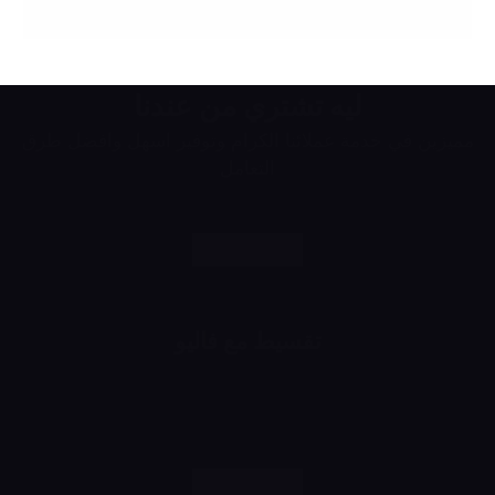
ليه تشتري من عندنا
مميزين في خدمة عملائنا الكرام وتوفير اسهل وافضل طرق
التعامل
تقسيط مع فاليو
اشتري براحتك وقسط براحتك
لحد 24 شهر