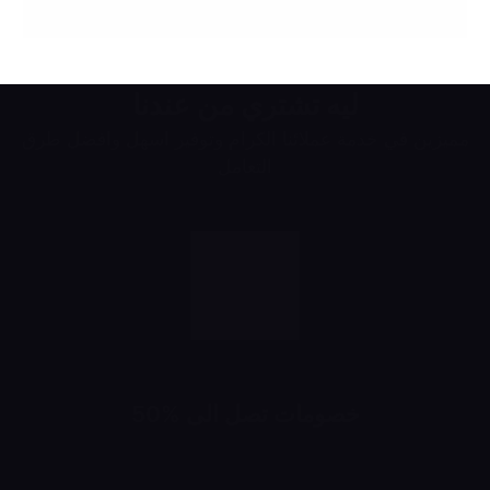
ليه تشتري من عندنا
مميزين في خدمة عملائنا الكرام وتوفير اسهل وافضل طرق
التعامل
خصومات تصل الى %50
خصومات تبدأ من 10% لحد 50%
شهرياً