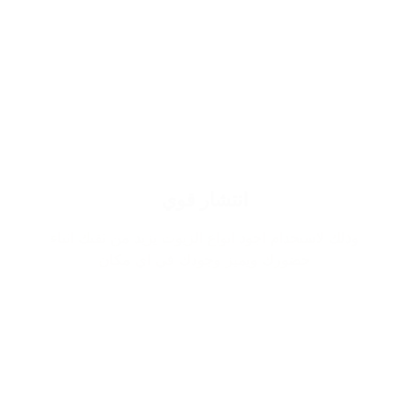
انتشار قوي
وذلك لاستخدام اجود انواع الزيوت يزيد من ثقتك اثناء
حضورك ويميز وجودك في اي مكان