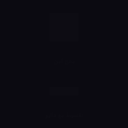
منتج امن
رش وانت مطمن
تقسيط مع فاليو
اشتري براحتك وقسط براحتك