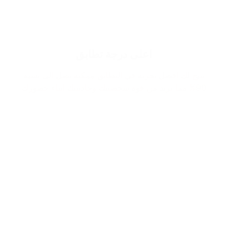
اعلى درجة تطابق
نتيح لك افضل تجربة في التطابق ممكنة تصل الى نسبة
90% مما يزيد من قوة شخصيتك وجاذبيتك اثناء حضورك