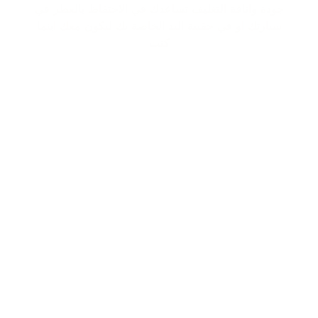
جودة واناقة التغليف تساعدك في الاحتفاظ بالعطر في
سيارتك او في حقيبة اليد الخاصة بك ليكون معك اينما
كنت