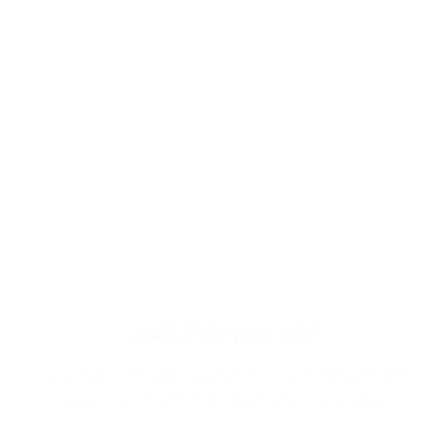
ثبات يدوم طوال اليوم
وذلك لاستخدام اجود انواع الكحول الطبي الذي يساعد في
عملية تركيز وثبات العطر يدوم لاطول فترة ممكنة