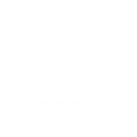
ثبات يدوم طوال اليوم
وذلك لاستخدام اجود انواع الكحول الطبي الذي يساعد في
عملية تركيز وثبات العطر يدوم لاطول فترة ممكنة