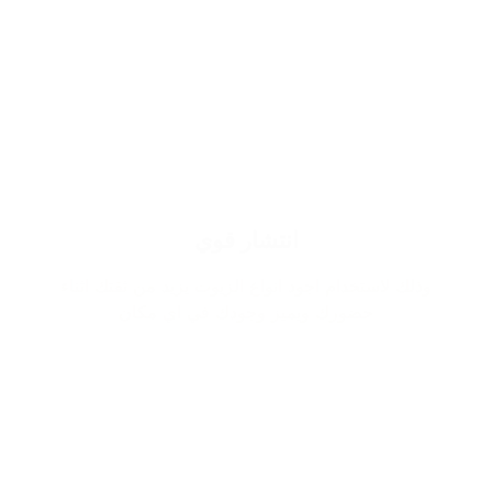
انتشار قوي
وذلك لاستخدام اجود انواع الزيوت يزيد من ثقتك اثناء
حضورك ويميز وجودك في اي مكان