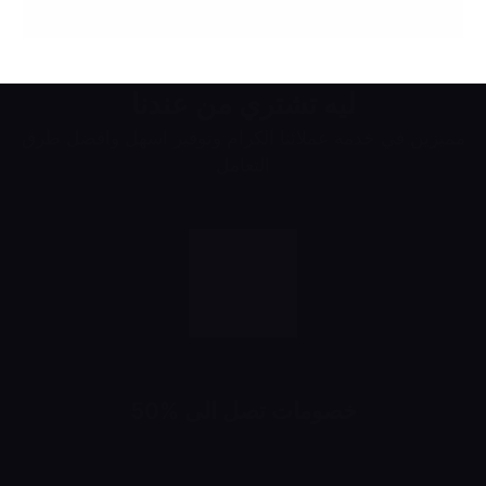
ليه تشتري من عندنا
مميزين في خدمة عملائنا الكرام وتوفير اسهل وافضل طرق
التعامل
خصومات تصل الى %50
خصومات تبدأ من 10% لحد 50%
شهرياً