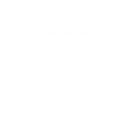
اعلى درجة تطابق
نتيح لك افضل تجربة في التطابق ممكنة تصل الى نسبة
90% مما يزيد من قوة شخصيتك وجاذبيتك اثناء حضورك