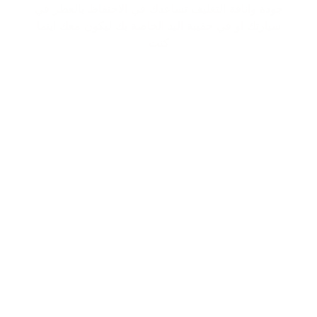
جودة واناقة التغليف تساعدك في الاحتفاظ بالعطر في
سيارتك او في حقيبة اليد الخاصة بك ليكون معك اينما
كنت