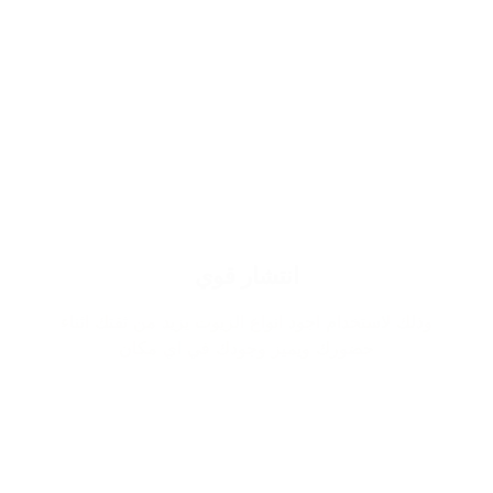
انتشار قوي
وذلك لاستخدام اجود انواع الزيوت يزيد من ثقتك اثناء
حضورك ويميز وجودك في اي مكان