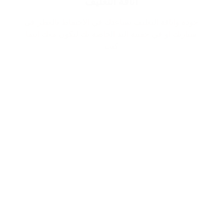
اناقة التغليف
جودة واناقة التغليف تساعدك في الاحتفاظ بالعطر في
سيارتك او في حقيبة اليد الخاصة بك ليكون معك اينما
كنت