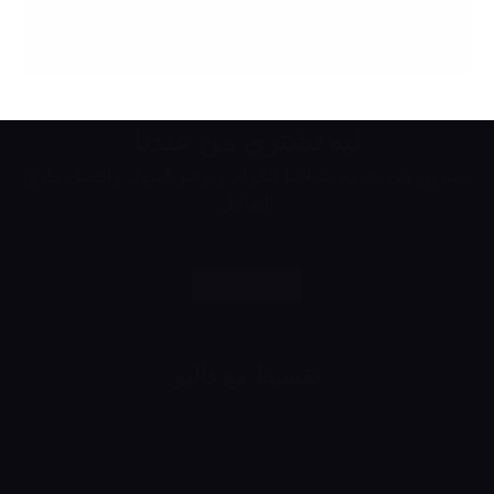
ليه تشتري من عندنا
مميزين في خدمة عملائنا الكرام وتوفير اسهل وافضل طرق
التعامل
تقسيط مع فاليو
اشتري براحتك وقسط براحتك
لحد 24 شهر