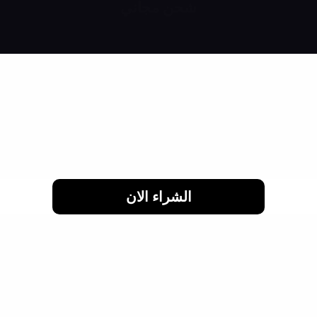
شحن مجاني
اطلب انت وصحابك والشحن علينا
الشراء الان