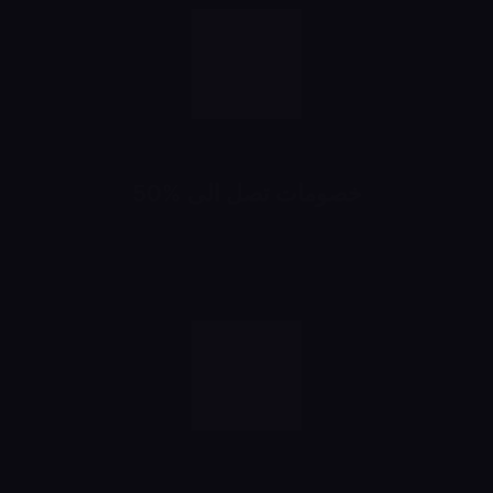
خصومات تصل الى %50
خصومات تبدأ من 10% لحد 50%
شهرياً