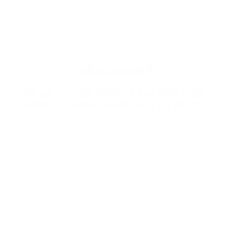
اعلى درجة تطابق
نتيح لك افضل تجربة في التطابق ممكنة تصل الى نسبة
90% مما يزيد من قوة شخصيتك وجاذبيتك اثناء حضورك