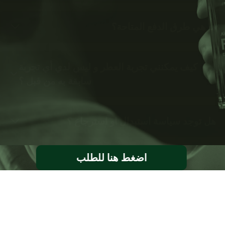
ما هي طرق الدفع المتاحة؟
كيف يمكنني تجربة العطر و ليس لدي أي تجربة
سابقة به من قبل ؟
هل توجد سياسة استبدال او استرجاع ؟
اضغط هنا للطلب