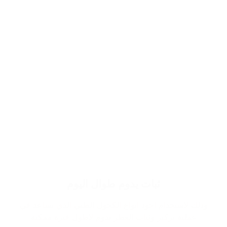
ثبات يدوم طوال اليوم
وذلك لاستخدام اجود انواع الكحول الطبي الذي يساعد في
عملية تركيز وثبات العطر يدوم لاطول فترة ممكنة