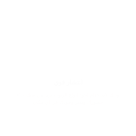
انتشار قوي
وذلك لاستخدام اجود انواع الزيوت يزيد من ثقتك اثناء
حضورك ويميز وجودك في اي مكان