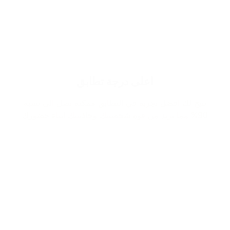
اعلى درجة تطابق
نتيح لك افضل تجربة في التطابق ممكنة تصل الى نسبة
90% مما يزيد من قوة شخصيتك وجاذبيتك اثناء حضورك