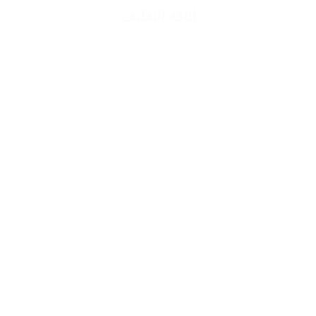
اناقة التغليف
جودة واناقة التغليف تساعدك في الاحتفاظ بالعطر في
سيارتك او في حقيبة اليد الخاصة بك ليكون معك اينما
كنت