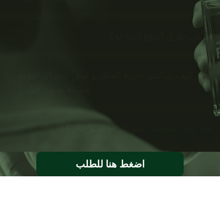
ما هي طرق الدفع المتاحة؟
كيف يمكنني تجربة العطر و ليس لدي أي تجربة
سابقة به من قبل ؟
هل توجد سياسة استبدال او استرجاع ؟
اضغط هنا للطلب