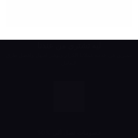
ليه تشتري من عندنا
مميزين في خدمة عملائنا الكرام وتوفير اسهل وافضل طرق
التعامل
خصومات تصل الى %50