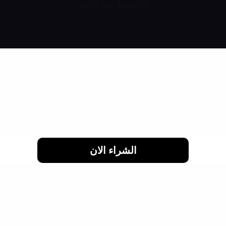
تقسيط مع فاليو
اشتري براحتك وقسط براحتك
لحد 24 شهر
الشراء الان