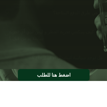
ما هي طرق الدفع المتاحة؟
كيف يمكنني تجربة العطر و ليس لدي أي تجربة
سابقة به من قبل ؟
هل توجد سياسة استبدال او استرجاع ؟
اضغط هنا للطلب