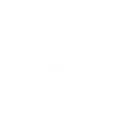
انتشار قوي
وذلك لاستخدام اجود انواع الزيوت يزيد من ثقتك اثناء
حضورك ويميز وجودك في اي مكان