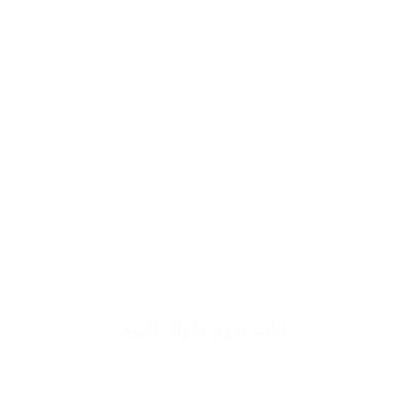
ثبات يدوم طوال اليوم
وذلك لاستخدام اجود انواع الكحول الطبي الذي يساعد في
عملية تركيز وثبات العطر يدوم لاطول فترة ممكنة