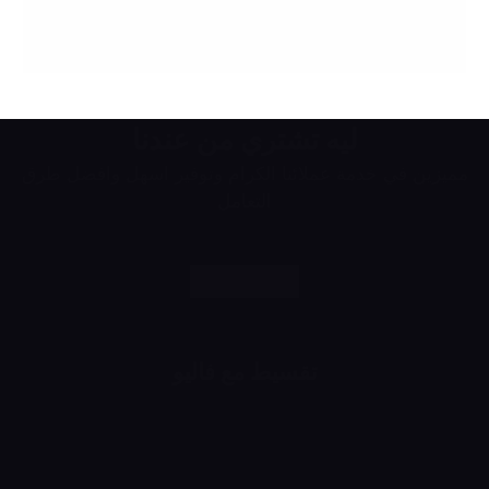
ليه تشتري من عندنا
مميزين في خدمة عملائنا الكرام وتوفير اسهل وافضل طرق
التعامل
تقسيط مع فاليو
اشتري براحتك وقسط براحتك
لحد 24 شهر