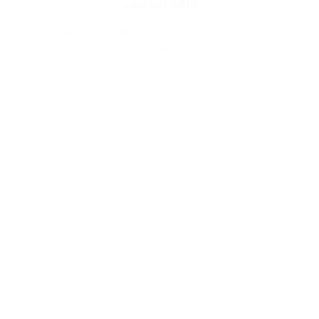
اناقة التغليف
جودة واناقة التغليف تساعدك في الاحتفاظ بالعطر في
سيارتك او في حقيبة اليد الخاصة بك ليكون معك اينما
كنت