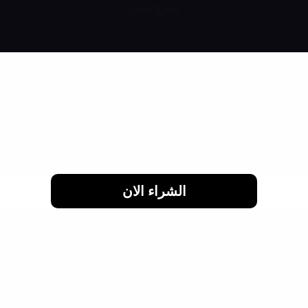
منتج امن
رش وانت مطمن
الشراء الان