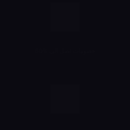
خصومات تصل الى %50
خصومات تبدأ من 10% لحد 50%
شهرياً