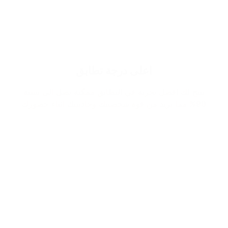
اعلى درجة تطابق
نتيح لك افضل تجربة في التطابق ممكنة تصل الى نسبة
90% مما يزيد من قوة شخصيتك وجاذبيتك اثناء حضورك