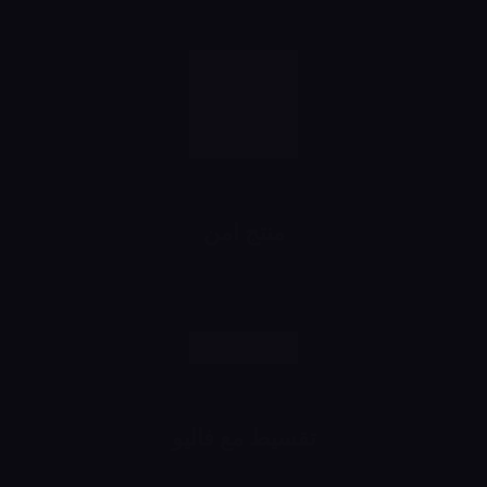
منتج امن
رش وانت مطمن
تقسيط مع فاليو
اشتري براحتك وقسط براحتك