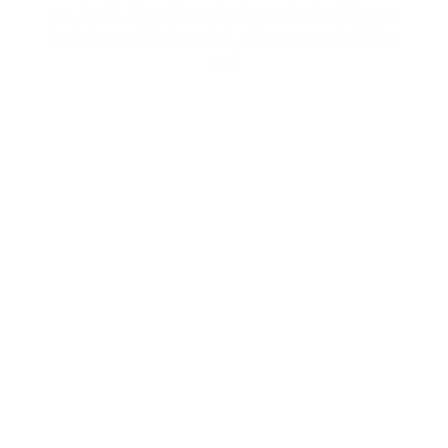
جودة واناقة التغليف تساعدك في الاحتفاظ بالعطر في
سيارتك او في حقيبة اليد الخاصة بك ليكون معك اينما
كنت