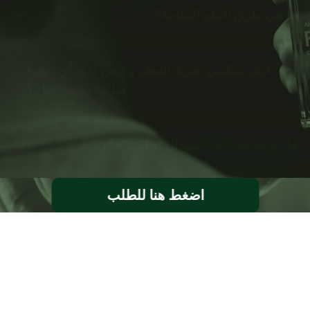
ما هي طرق الدفع المتاحة؟
كيف يمكنني تجربة العطر و ليس لدي أي تجربة
سابقة به من قبل ؟
هل توجد سياسة استبدال او استرجاع ؟
اضغط هنا للطلب