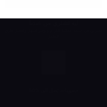
ليه تشتري من عندنا
مميزين في خدمة عملائنا الكرام وتوفير اسهل وافضل طرق
التعامل
خصومات تصل الى %50
خصومات تبدأ من 10% لحد 50%
شهرياً