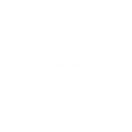
انتشار قوي
وذلك لاستخدام اجود انواع الزيوت يزيد من ثقتك اثناء
حضورك ويميز وجودك في اي مكان