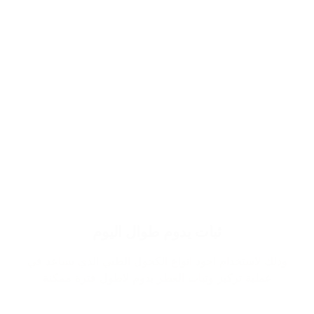
ثبات يدوم طوال اليوم
وذلك لاستخدام اجود انواع الكحول الطبي الذي يساعد في
عملية تركيز وثبات العطر يدوم لاطول فترة ممكنة