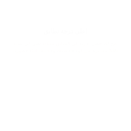
اعلى درجة تطابق
نتيح لك افضل تجربة في التطابق ممكنة تصل الى نسبة
90% مما يزيد من قوة شخصيتك وجاذبيتك اثناء حضورك