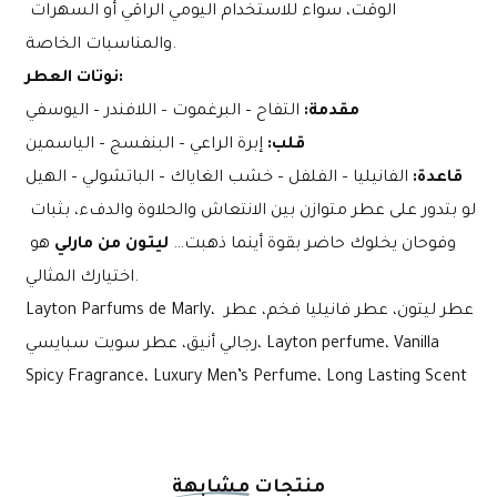
الوقت، سواء للاستخدام اليومي الراقي أو السهرات 
والمناسبات الخاصة.
نوتات العطر:
مقدمة:
 التفاح – البرغموت – اللافندر – اليوسفي
قلب:
 إبرة الراعي – البنفسج – الياسمين
قاعدة:
 الفانيليا – الفلفل – خشب الغاياك – الباتشولي – الهيل
لو بتدور على عطر متوازن بين الانتعاش والحلاوة والدفء، بثبات 
وفوحان يخلوك حاضر بقوة أينما ذهبت… 
ليتون من مارلي
 هو 
اختيارك المثالي.
Layton Parfums de Marly، عطر ليتون، عطر فانيليا فخم، عطر 
رجالي أنيق، عطر سويت سبايسي، Layton perfume، Vanilla 
Spicy Fragrance، Luxury Men’s Perfume، Long Lasting Scent
منتجات
مشابهة