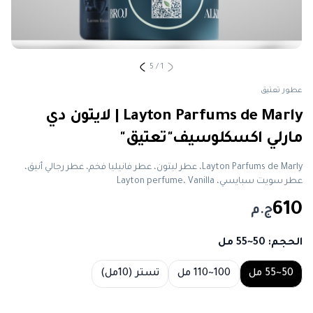
5
/
1
عطور تعتيق
Layton Parfums de Marly | لايتون دي
مارلي اكسكلوسيف"تعتيق"
Layton Parfums de Marly، عطر ليتون، عطر فانيليا فخم، عطر رجالي أنيق،
عطر سويت سبايسي، Layton perfume، Vanilla
610
ج.م
الحجم
: 50~55 مل
Choose a size
50~55 مل
100~110 مل
تستر (10مل)