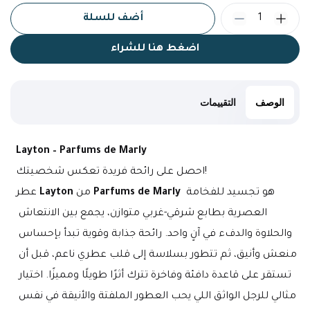
1
أضف للسلة
اضغط هنا للشراء
الوصف
التقييمات
Layton – Parfums de Marly
احصل على رائحة فريدة تعكس شخصيتك!
 هو تجسيد للفخامة 
Parfums de Marly
 من 
Layton
عطر 
العصرية بطابع شرقي-غربي متوازن، يجمع بين الانتعاش 
والحلاوة والدفء في آنٍ واحد. رائحة جذابة وقوية تبدأ بإحساس 
منعش وأنيق، ثم تتطور بسلاسة إلى قلب عطري ناعم، قبل أن 
تستقر على قاعدة دافئة وفاخرة تترك أثرًا طويلًا ومميزًا. اختيار 
مثالي للرجل الواثق اللي يحب العطور الملفتة والأنيقة في نفس 