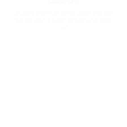
اناقة التغليف
جودة واناقة التغليف تساعدك في الاحتفاظ بالعطر في
سيارتك او في حقيبة اليد الخاصة بك ليكون معك اينما
كنت