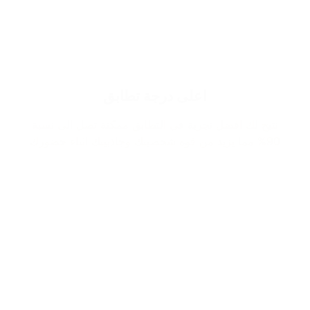
اعلى درجة تطابق
نتيح لك افضل تجربة في التطابق ممكنة تصل الى نسبة
90% مما يزيد من قوة شخصيتك وجاذبيتك اثناء حضورك