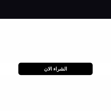
اشتري براحتك وقسط براحتك
لحد 24 شهر
الشراء الان