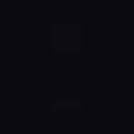
خصومات تبدأ من 10% لحد 50%
شهرياً
منتج امن
رش وانت مطمن
تقسيط مع فاليو