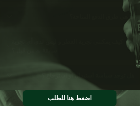
ما هي طرق الدفع المتاحة؟
كيف يمكنني تجربة العطر و ليس لدي أي تجربة
سابقة به من قبل ؟
هل توجد سياسة استبدال او استرجاع ؟
اضغط هنا للطلب