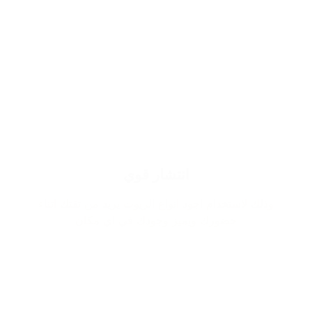
انتشار قوي
وذلك لاستخدام اجود انواع الزيوت يزيد من ثقتك اثناء
حضورك ويميز وجودك في اي مكان