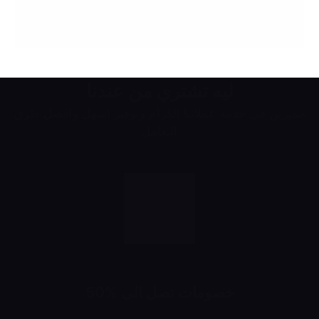
ليه تشتري من عندنا
مميزين في خدمة عملائنا الكرام وتوفير اسهل وافضل طرق
التعامل
خصومات تصل الى %50