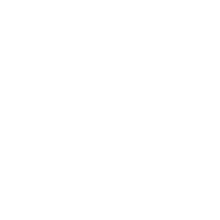
ثبات يدوم طوال اليوم
وذلك لاستخدام اجود انواع الكحول الطبي الذي يساعد في
عملية تركيز وثبات العطر يدوم لاطول فترة ممكنة