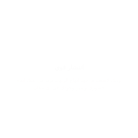
انتشار قوي
وذلك لاستخدام اجود انواع الزيوت يزيد من ثقتك اثناء
حضورك ويميز وجودك في اي مكان