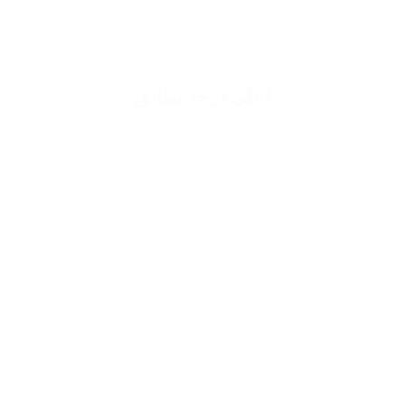
اعلى درجة تطابق
نتيح لك افضل تجربة في التطابق ممكنة تصل الى نسبة
90% مما يزيد من قوة شخصيتك وجاذبيتك اثناء حضورك