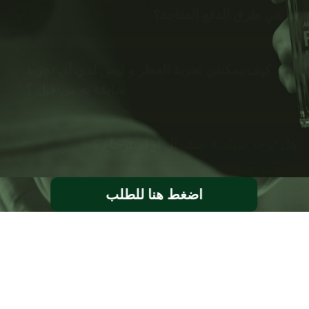
ما هي طرق الدفع المتاحة؟
كيف يمكنني تجربة العطر و ليس لدي أي تجربة
سابقة به من قبل ؟
هل توجد سياسة استبدال او استرجاع ؟
اضغط هنا للطلب