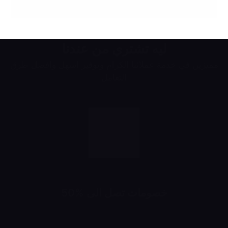
ليه تشتري من عندنا
مميزين في خدمة عملائنا الكرام وتوفير اسهل وافضل طرق
التعامل
خصومات تصل الى %50
خصومات تبدأ من 10% لحد 50%
شهرياً