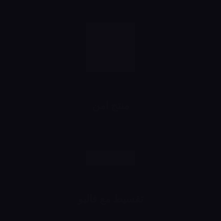
منتج امن
رش وانت مطمن
تقسيط مع فاليو
اشتري براحتك وقسط براحتك