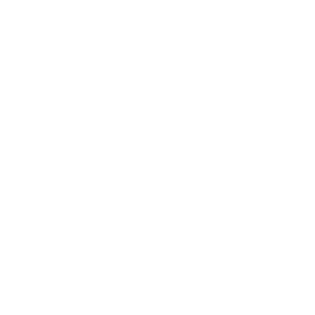
جودة واناقة التغليف تساعدك في الاحتفاظ بالعطر في
سيارتك او في حقيبة اليد الخاصة بك ليكون معك اينما
كنت