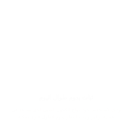
ثبات يدوم طوال اليوم
وذلك لاستخدام اجود انواع الكحول الطبي الذي يساعد في
عملية تركيز وثبات العطر يدوم لاطول فترة ممكنة