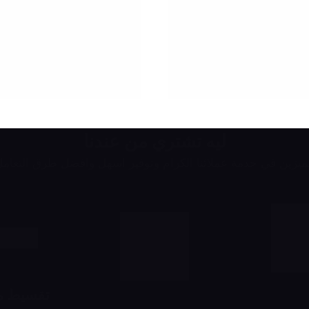
ليه تشتري من عندنا
يزين في خدمة عملائنا الكرام وتوفير اسهل وافضل طرق التعام
تقسيط مع