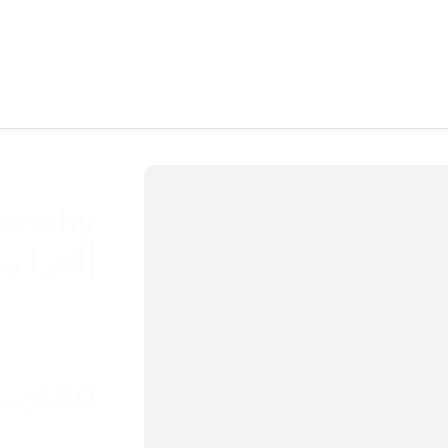
عطور رجالي
venchy
|الترا م
فواكه ومائي م
450
ج.م