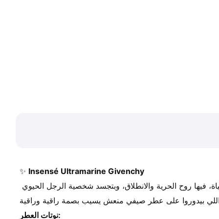
✨ 
Insensé Ultramarine Givenchy
عطر منعش وجريء من جيفنشي، بيجمع بين انتعاش الفواكه ونقاء الروائح البحرية مع لمسة عصرية مليانة طاقة. تركيبة نابضة بالحياة، فيها روح الحرية والانطلاق، وبتجسد شخصية الرجل الحيوي 
نوتات العطر: