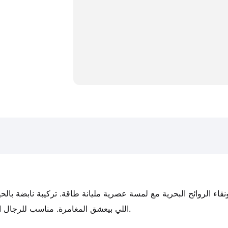
اللي بيعشق المغامرة. مناسب للرجال اللي بيدوروا على عطر صيفي منعش يسيب بصمة راقية وراقية.