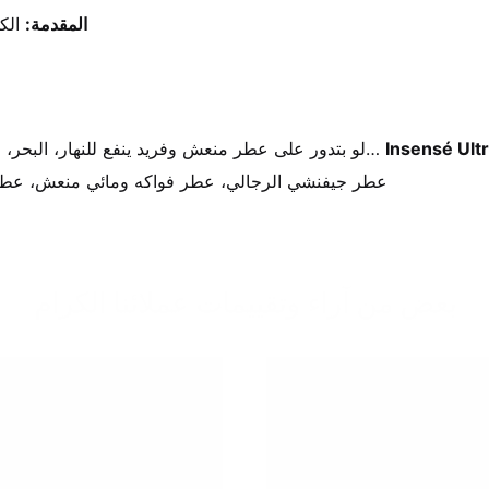
المقدمة:
 الك
لو بتدور على عطر منعش وفريد ينفع للنهار، البحر، والخروجات الكاجوال، وبيعبر عن طاقتك الإيجابية وروحك الحرة… 
Insensé Ultramarine Givenchy، عطر جيفنشي الرجالي، عطر فواكه ومائي منعش
بعض من آراء وتقييمات عملائنا الكرام