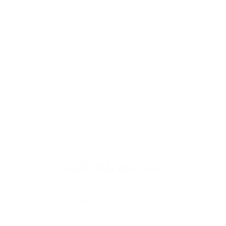
ثبات يدوم طوال اليوم
وذلك لاستخدام اجود انواع الكحول الطبي الذي يساعد في
عملية تركيز وثبات العطر يدوم لاطول فترة ممكنة