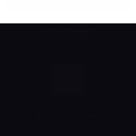
ليه تشتري من عندنا
مميزين في خدمة عملائنا الكرام وتوفير اسهل وافضل طرق
التعامل
خصومات تصل الى %50
خصومات تبدأ من 10% لحد 50%
شهرياً