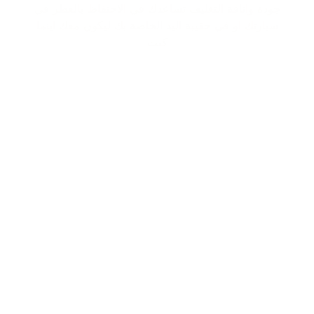
جودة واناقة التغليف تساعدك في الاحتفاظ بالعطر في
سيارتك او في حقيبة اليد الخاصة بك ليكون معك اينما
كنت