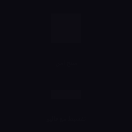
منتج امن
رش وانت مطمن
تقسيط مع فاليو
اشتري براحتك وقسط براحتك