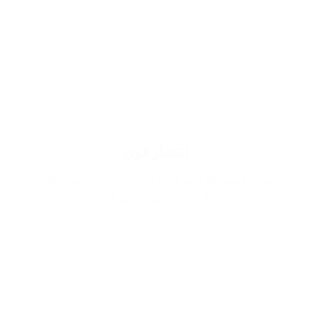
انتشار قوي
وذلك لاستخدام اجود انواع الزيوت يزيد من ثقتك اثناء
حضورك ويميز وجودك في اي مكان