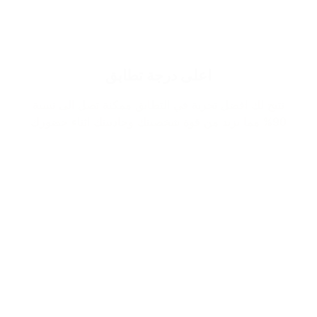
اعلى درجة تطابق
نتيح لك افضل تجربة في التطابق ممكنة تصل الى نسبة
90% مما يزيد من قوة شخصيتك وجاذبيتك اثناء حضورك