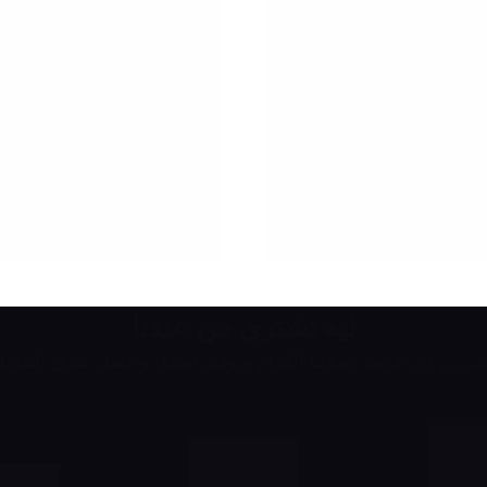
ليه تشتري من عندنا
يزين في خدمة عملائنا الكرام وتوفير اسهل وافضل طرق التعام