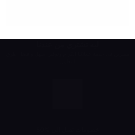
ليه تشتري من عندنا
مميزين في خدمة عملائنا الكرام وتوفير اسهل وافضل طرق
التعامل
خصومات تصل الى %50