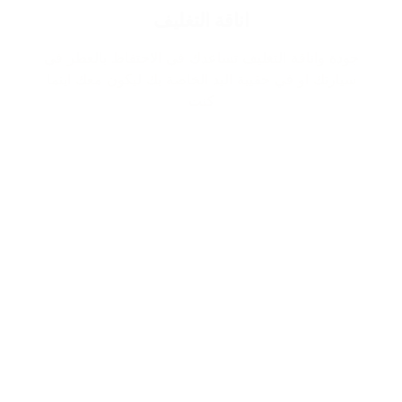
اناقة التغليف
جودة واناقة التغليف تساعدك في الاحتفاظ بالعطر في
سيارتك او في حقيبة اليد الخاصة بك ليكون معك اينما
كنت