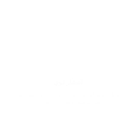
انتشار قوي
وذلك لاستخدام اجود انواع الزيوت يزيد من ثقتك اثناء
حضورك ويميز وجودك في اي مكان