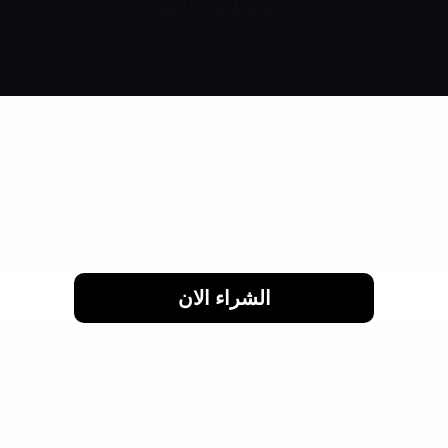
تقسيط مع فاليو
اشتري براحتك وقسط براحتك
لحد 24 شهر
الشراء الان