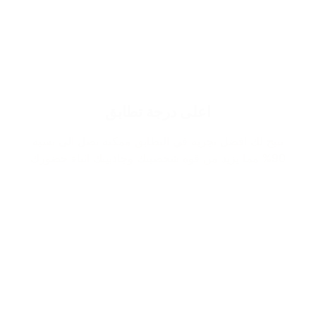
اعلى درجة تطابق
نتيح لك افضل تجربة في التطابق ممكنة تصل الى نسبة
90% مما يزيد من قوة شخصيتك وجاذبيتك اثناء حضورك