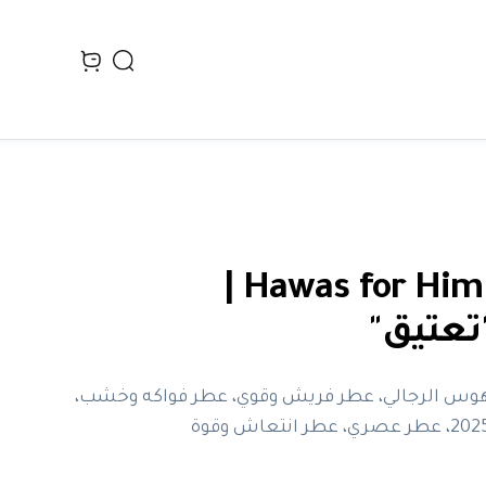
Search
n cart, view bag
Hawas for Him Rasasi |
عتيق"
عطر هوس الرجالي، عطر فريش وقوي، عطر فواكه وخشب،