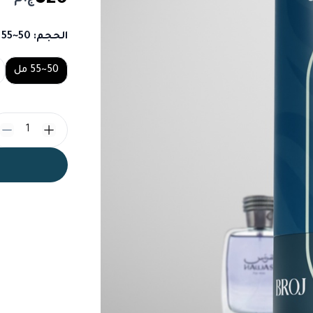
الحجم
: 50~55 مل
Choose a size
50~55 مل
1