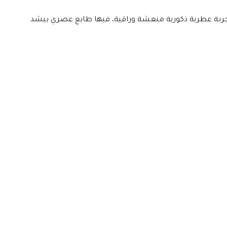
عطر هوس هو موجة انتعاش بتخطف الأنفاس من أول رشة. بيجمع بين التفاح الأخضر، الليمون، والعود في تركيبة متفجرة بالحيوية. تجربة عطرية ذكورية منعشة وراقية، فيها طابع عصري بيشد 