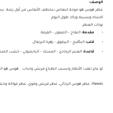
الوصف:
الانتباه ويسيبه وراك طول اليوم.
نوتات العطر:
    مقدمة:
 التفاح – الليمون – القرفة
قلب:
 البطّيخ – البرقوق – زهرة البرتقال
قاعدة:
 العنبر الرمادي – المسك – الباتشولي – خشب الصن
لو عايز تلفت الأنظار وتسيب انطباع فريش وجذاب… هوس هو ال
Hawas، عطر هوس الرجالي، عطر فريش وقوي، عطر فواكه وخشب، عطور راجحة 2025، عطر عصري، عطر انتعاش وقوة