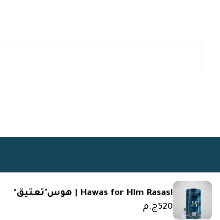
Hawas for Him Rasasi | هوس"تعتيق"
520
ج.م