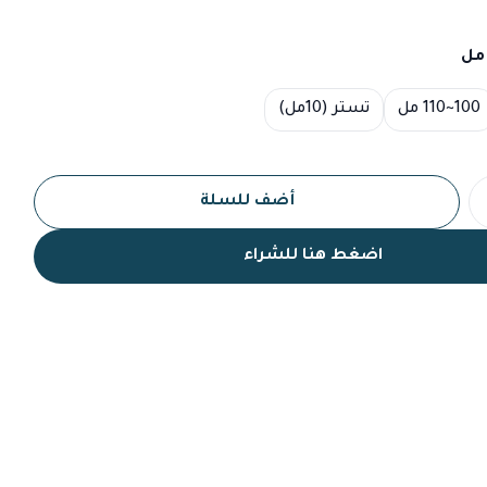
100~110 مل
تستر (10مل)
أضف للسلة
اضغط هنا للشراء