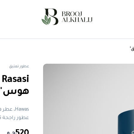
عطور تعتيق
هوس"ت
Hawas، 
عطور راجحة 2025، عطر عصري، عطر انتعاش وقوة
520
ج.م