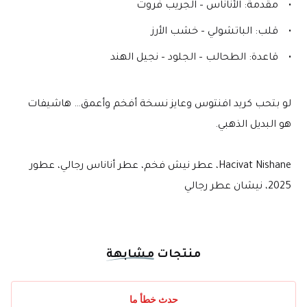
مقدمة: الأناناس – الجريب فروت
قلب: الباتشولي – خشب الأرز
قاعدة: الطحالب – الجلود – نجيل الهند
لو بتحب كريد افنتوس وعايز نسخة أفخم وأعمق… هاشيفات 
هو البديل الذهبي.
Hacivat Nishane، عطر نيش فخم، عطر أناناس رجالي، عطور 
2025، نيشان عطر رجالي
منتجات
مشابهة
حدث خطأ ما