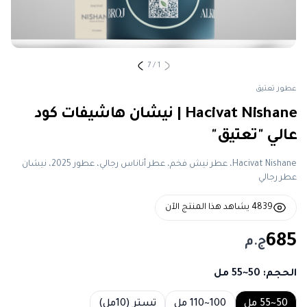
7
/
1
عطور تعتيق
Hacivat Nishane | نيشان هاشيفات كود
عالي "تعتيق"
Hacivat Nishane، عطر نيش فخم، عطر أناناس رجالي، عطور 2025، نيشان
عطر رجالي
4839
يشاهد هذا المنتج الآن
685
ج.م
الحجم
: 50~55 مل
Choose a size
50~55 مل
100~110 مل
تستر (10مل)