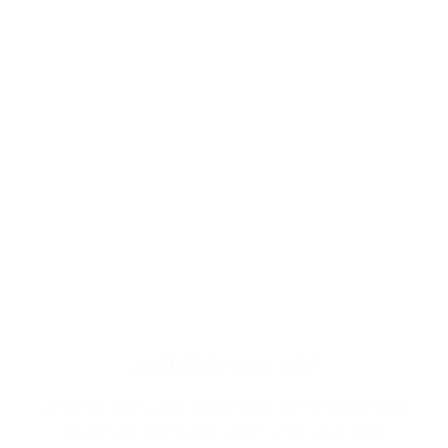
ثبات يدوم طوال اليوم
وذلك لاستخدام اجود انواع الكحول الطبي الذي يساعد في
عملية تركيز وثبات العطر يدوم لاطول فترة ممكنة