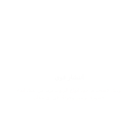
انتشار قوي
وذلك لاستخدام اجود انواع الزيوت يزيد من ثقتك اثناء
حضورك ويميز وجودك في اي مكان