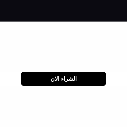
اشتري براحتك وقسط براحتك
لحد 24 شهر
الشراء الان