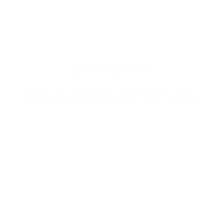
اعلى درجة تطابق
نتيح لك افضل تجربة في التطابق ممكنة تصل الى نسبة
90% مما يزيد من قوة شخصيتك وجاذبيتك اثناء حضورك