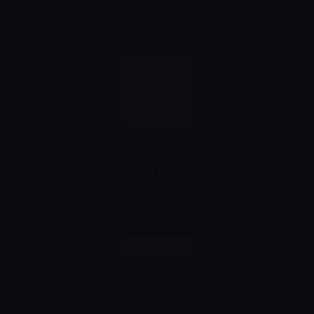
خصومات تبدأ من 10% لحد 50%
شهرياً
منتج امن
رش وانت مطمن
تقسيط مع فاليو