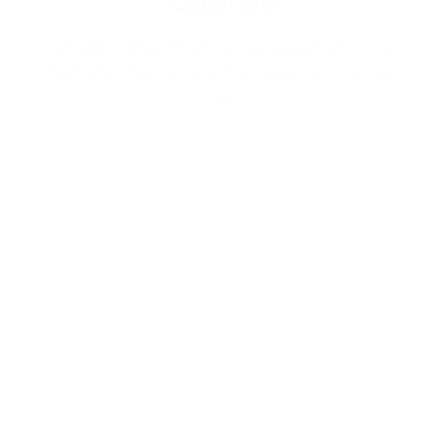
اناقة التغليف
جودة واناقة التغليف تساعدك في الاحتفاظ بالعطر في
سيارتك او في حقيبة اليد الخاصة بك ليكون معك اينما
كنت