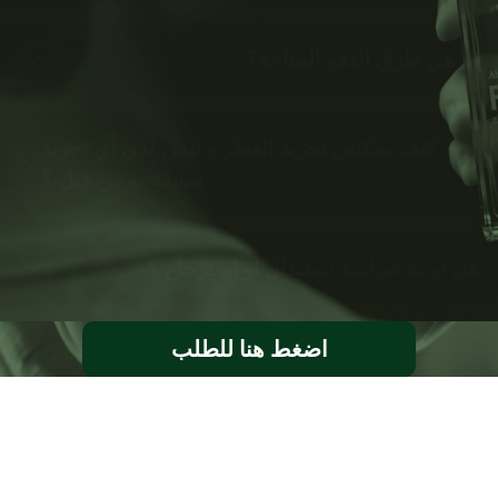
ما هي طرق الدفع المتاحة؟
كيف يمكنني تجربة العطر و ليس لدي أي تجربة
سابقة به من قبل ؟
هل توجد سياسة استبدال او استرجاع ؟
اضغط هنا للطلب