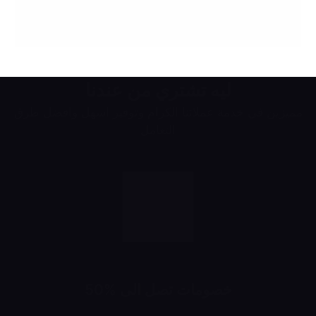
ليه تشتري من عندنا
مميزين في خدمة عملائنا الكرام وتوفير اسهل وافضل طرق
التعامل
خصومات تصل الى %50