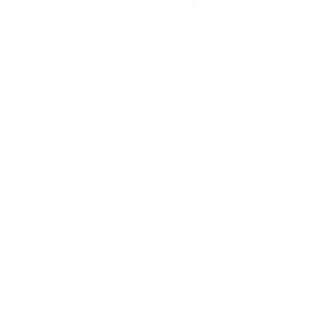
اناقة التغليف
جودة واناقة التغليف تساعدك في الاحتفاظ بالعطر في
سيارتك او في حقيبة اليد الخاصة بك ليكون معك اينما
كنت