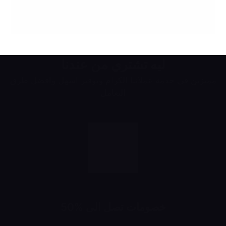
ليه تشتري من عندنا
مميزين في خدمة عملائنا الكرام وتوفير اسهل وافضل طرق
التعامل
خصومات تصل الى %50