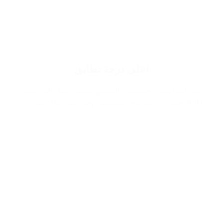
اعلى درجة تطابق
نتيح لك افضل تجربة في التطابق ممكنة تصل الى نسبة
90% مما يزيد من قوة شخصيتك وجاذبيتك اثناء حضورك