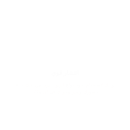
انتشار قوي
وذلك لاستخدام اجود انواع الزيوت يزيد من ثقتك اثناء
حضورك ويميز وجودك في اي مكان