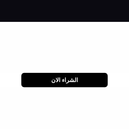
اشتري براحتك وقسط براحتك
لحد 24 شهر
الشراء الان