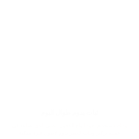
ثبات يدوم طوال اليوم
وذلك لاستخدام اجود انواع الكحول الطبي الذي يساعد في
عملية تركيز وثبات العطر يدوم لاطول فترة ممكنة