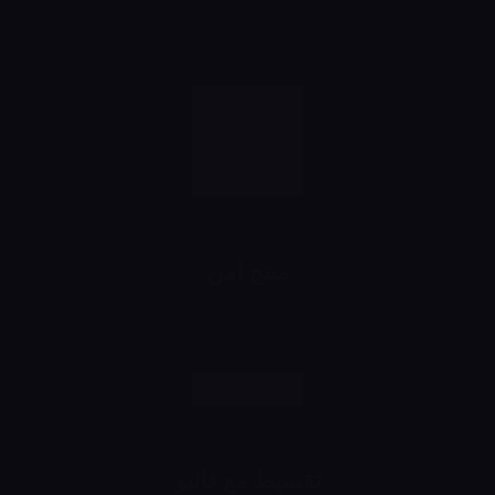
خصومات تبدأ من 10% لحد 50%
شهرياً
منتج امن
رش وانت مطمن
تقسيط مع فاليو