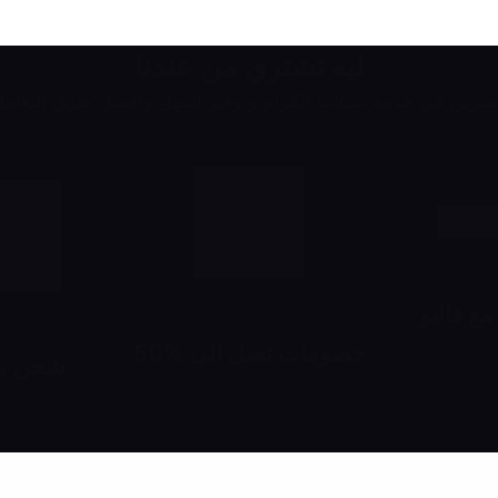
ليه تشتري من عندنا
يزين في خدمة عملائنا الكرام وتوفير اسهل وافضل طرق التعام
ع فاليو
خصومات تصل الى %50
 وقسط براحتك
شحن م
خصومات تبدأ من 10% لحد 50%
اطلب انت وصحابك
شهرياً