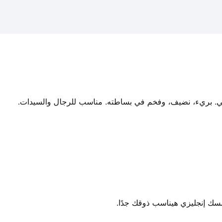
ي. بريء، نضيف، وفخم في بساطته. مناسب للرجال والسيدات.
مسك إنجليزي هيناسب ذوقك جدًا.