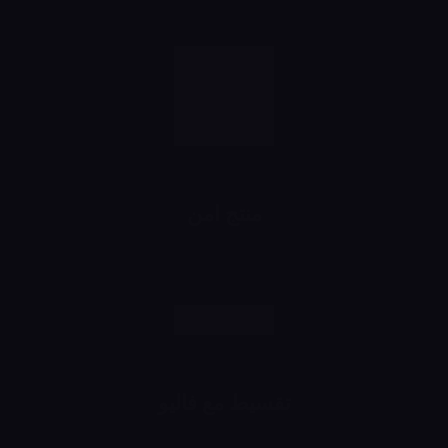
منتج امن
رش وانت مطمن
تقسيط مع فاليو
اشتري براحتك وقسط براحتك