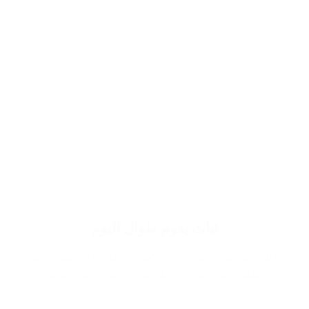
ثبات يدوم طوال اليوم
وذلك لاستخدام اجود انواع الكحول الطبي الذي يساعد في
عملية تركيز وثبات العطر يدوم لاطول فترة ممكنة