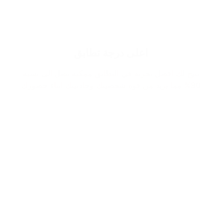
اعلى درجة تطابق
نتيح لك افضل تجربة في التطابق ممكنة تصل الى نسبة
90% مما يزيد من قوة شخصيتك وجاذبيتك اثناء حضورك