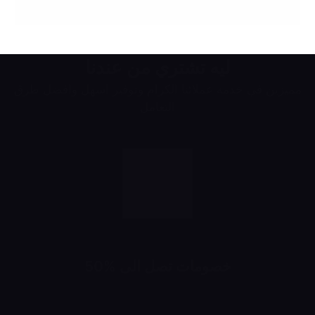
ليه تشتري من عندنا
مميزين في خدمة عملائنا الكرام وتوفير اسهل وافضل طرق
التعامل
خصومات تصل الى %50
خصومات تبدأ من 10% لحد 50%
شهرياً