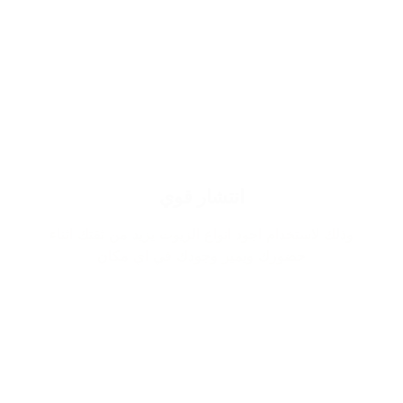
انتشار قوي
وذلك لاستخدام اجود انواع الزيوت يزيد من ثقتك اثناء
حضورك ويميز وجودك في اي مكان