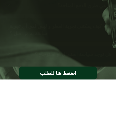
ما هي طرق الدفع المتاحة؟
كيف يمكنني تجربة العطر و ليس لدي أي تجربة
سابقة به من قبل ؟
هل توجد سياسة استبدال او استرجاع ؟
اضغط هنا للطلب