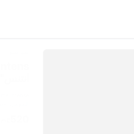
عطور تعتيق
انتنس"ت
السوسن، عطر
520
ج.م