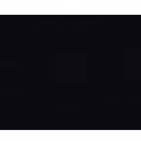
ليه تشتري من عندنا
يزين في خدمة عملائنا الكرام وتوفير اسهل وافضل طرق التعام
تقسيط مع
 الى %50
اشتري براحتك 
منتج امن
لحد 24 شهر
خصومات تبدأ من 10% لحد 50%
رش وانت مطمن
ياً