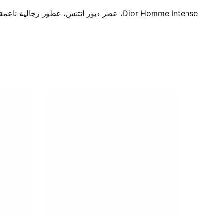
Dior Homme Intense، عطر ديور انتنس، عطور رجالية ناعمة، عطر السوسن، عطر فاخر ديور