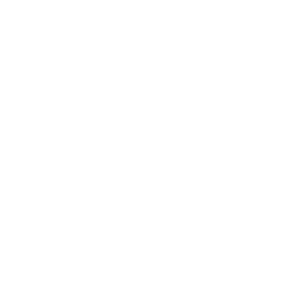
جودة واناقة التغليف تساعدك في الاحتفاظ بالعطر في
سيارتك او في حقيبة اليد الخاصة بك ليكون معك اينما
كنت