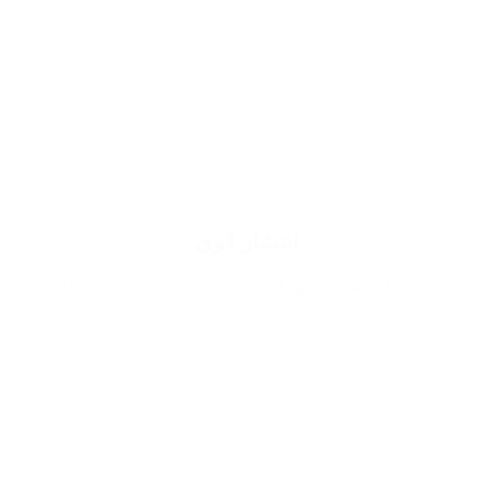
انتشار قوي
وذلك لاستخدام اجود انواع الزيوت يزيد من ثقتك اثناء
حضورك ويميز وجودك في اي مكان