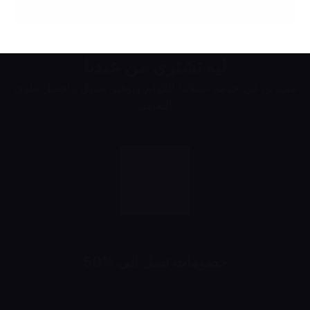
ليه تشتري من عندنا
مميزين في خدمة عملائنا الكرام وتوفير اسهل وافضل طرق
التعامل
خصومات تصل الى %50
خصومات تبدأ من 10% لحد 50%
شهرياً