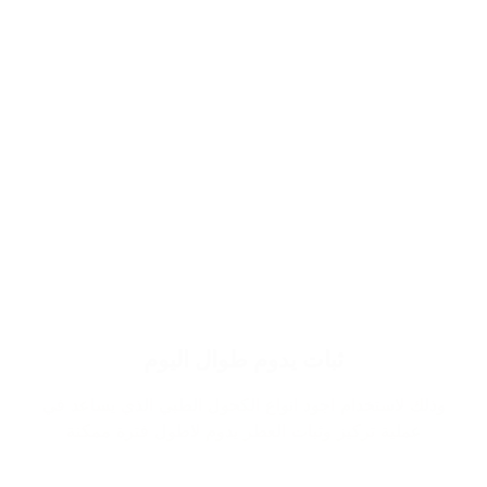
ثبات يدوم طوال اليوم
وذلك لاستخدام اجود انواع الكحول الطبي الذي يساعد في
عملية تركيز وثبات العطر يدوم لاطول فترة ممكنة