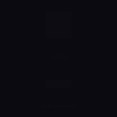
منتج امن
رش وانت مطمن
تقسيط مع فاليو
اشتري براحتك وقسط براحتك