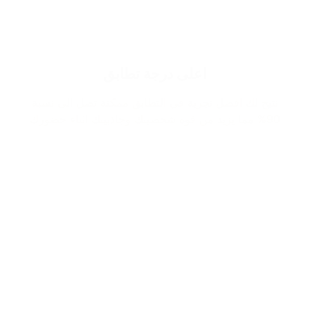
اعلى درجة تطابق
نتيح لك افضل تجربة في التطابق ممكنة تصل الى نسبة
90% مما يزيد من قوة شخصيتك وجاذبيتك اثناء حضورك