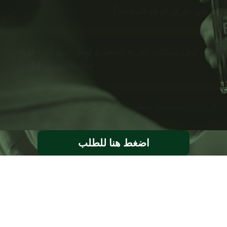
ما هي طرق الدفع المتاحة؟
كيف يمكنني تجربة العطر و ليس لدي أي تجربة
سابقة به من قبل ؟
هل توجد سياسة استبدال او استرجاع ؟
اضغط هنا للطلب