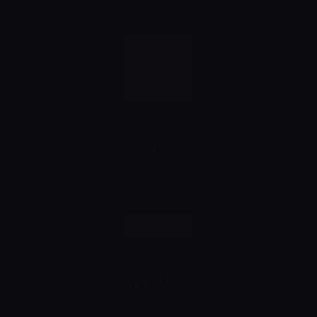
منتج امن
رش وانت مطمن
تقسيط مع فاليو
اشتري براحتك وقسط براحتك