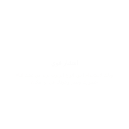
انتشار قوي
وذلك لاستخدام اجود انواع الزيوت يزيد من ثقتك اثناء
حضورك ويميز وجودك في اي مكان