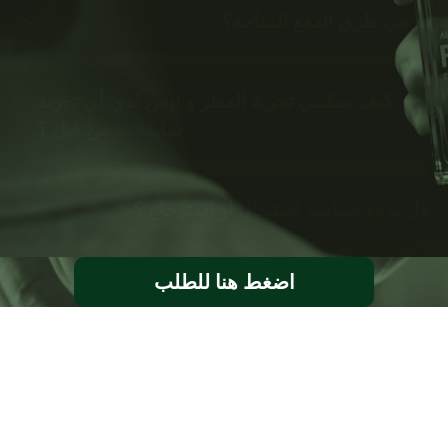
ما هي طرق الدفع المتاحة؟
كيف يمكنني تجربة العطر و ليس لدي أي تجربة
سابقة به من قبل ؟
هل توجد سياسة استبدال او استرجاع ؟
اضغط هنا للطلب