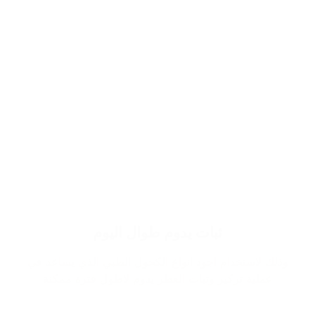
ثبات يدوم طوال اليوم
وذلك لاستخدام اجود انواع الكحول الطبي الذي يساعد في
عملية تركيز وثبات العطر يدوم لاطول فترة ممكنة