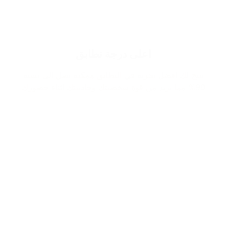
اعلى درجة تطابق
نتيح لك افضل تجربة في التطابق ممكنة تصل الى نسبة
90% مما يزيد من قوة شخصيتك وجاذبيتك اثناء حضورك