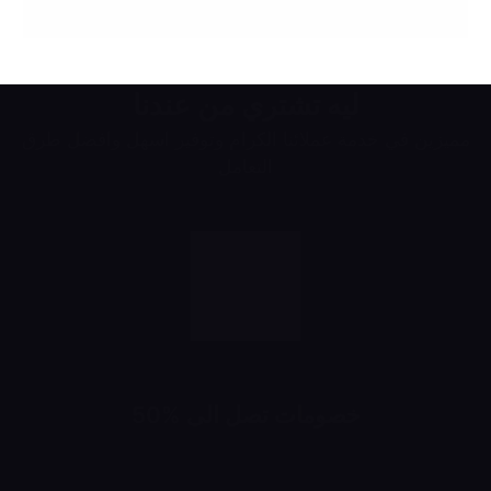
ليه تشتري من عندنا
مميزين في خدمة عملائنا الكرام وتوفير اسهل وافضل طرق
التعامل
خصومات تصل الى %50
خصومات تبدأ من 10% لحد 50%
شهرياً