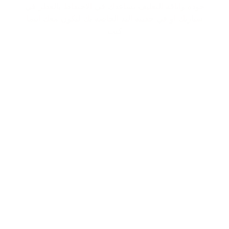
جودة واناقة التغليف تساعدك في الاحتفاظ بالعطر في
سيارتك او في حقيبة اليد الخاصة بك ليكون معك اينما
كنت