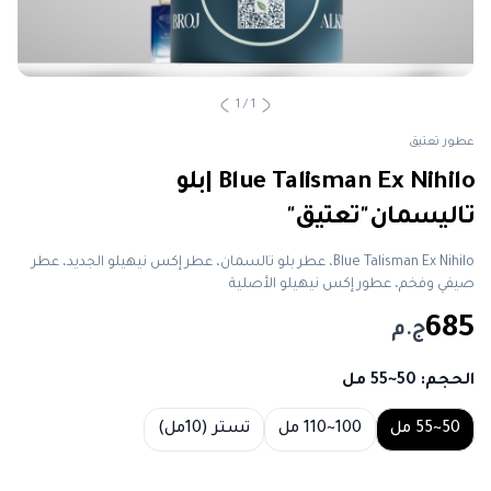
1
/
1
عطور تعتيق
Blue Talisman Ex Nihilo |بلو
تاليسمان"تعتيق"
Blue Talisman Ex Nihilo، عطر بلو تالسمان، عطر إكس نيهيلو الجديد، عطر
صيفي وفخم، عطور إكس نيهيلو الأصلية
685
ج.م
الحجم
: 50~55 مل
Choose a size
50~55 مل
100~110 مل
تستر (10مل)