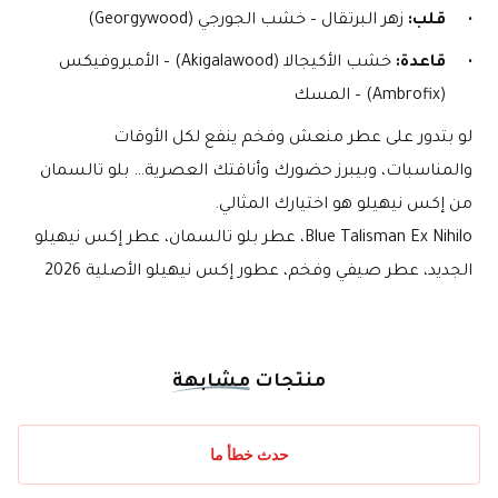
قلب:
 زهر البرتقال – خشب الجورجي (Georgywood)
قاعدة:
 خشب الأكيجالا (Akigalawood) – الأمبروفيكس 
(Ambrofix) – المسك
لو بتدور على عطر منعش وفخم ينفع لكل الأوقات 
والمناسبات، وبيبرز حضورك وأناقتك العصرية… بلو تالسمان 
من إكس نيهيلو هو اختيارك المثالي.
Blue Talisman Ex Nihilo، عطر بلو تالسمان، عطر إكس نيهيلو 
الجديد، عطر صيفي وفخم، عطور إكس نيهيلو الأصلية 2026
منتجات
مشابهة
حدث خطأ ما