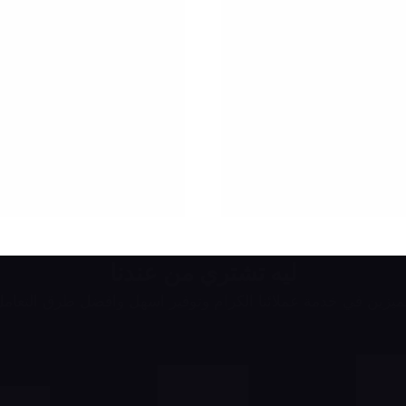
ليه تشتري من عندنا
يزين في خدمة عملائنا الكرام وتوفير اسهل وافضل طرق التعام