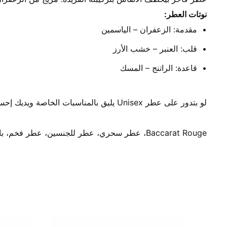
نوتات العطر:
مقدمة: الزعفران – الياسمين
قلب: العنبر – خشب الأرز
قاعدة: الراتنج – المسك
لو بتدور على عطر Unisex يليق بالمناسبات الخاصة ويديك إحساس بالترف… بكرات روج هو الحل.
Baccarat Rouge، عطر سحري، عطر للجنسين، عطر فخم، باكارات روج