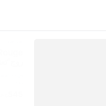
عطور تعتيق
روج"تعت
روج
545
ج.م