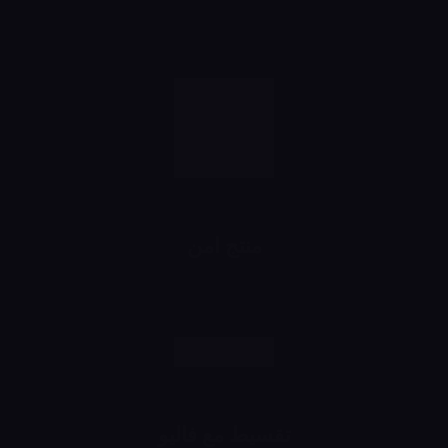
خصومات تبدأ من 10% لحد 50%
شهرياً
منتج امن
رش وانت مطمن
تقسيط مع فاليو