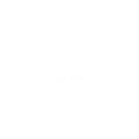
انتشار قوي
وذلك لاستخدام اجود انواع الزيوت يزيد من ثقتك اثناء
حضورك ويميز وجودك في اي مكان