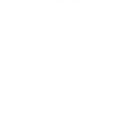
اناقة التغليف
جودة واناقة التغليف تساعدك في الاحتفاظ بالعطر في
سيارتك او في حقيبة اليد الخاصة بك ليكون معك اينما
كنت