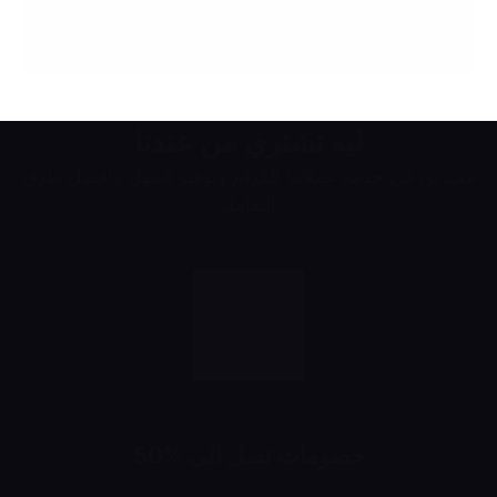
ليه تشتري من عندنا
مميزين في خدمة عملائنا الكرام وتوفير اسهل وافضل طرق
التعامل
خصومات تصل الى %50