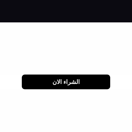
اشتري براحتك وقسط براحتك
لحد 24 شهر
الشراء الان