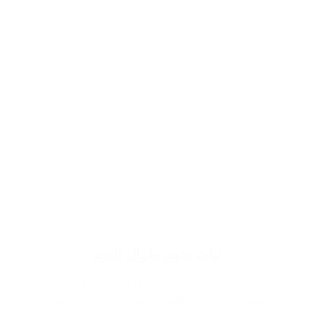
ثبات يدوم طوال اليوم
وذلك لاستخدام اجود انواع الكحول الطبي الذي يساعد في
عملية تركيز وثبات العطر يدوم لاطول فترة ممكنة