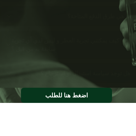
ما هي طرق الدفع المتاحة؟
كيف يمكنني تجربة العطر و ليس لدي أي تجربة
سابقة به من قبل ؟
هل توجد سياسة استبدال او استرجاع ؟
اضغط هنا للطلب