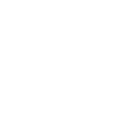
اعلى درجة تطابق
نتيح لك افضل تجربة في التطابق ممكنة تصل الى نسبة
90% مما يزيد من قوة شخصيتك وجاذبيتك اثناء حضورك