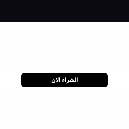
اشتري براحتك وقسط براحتك
لحد 24 شهر
الشراء الان