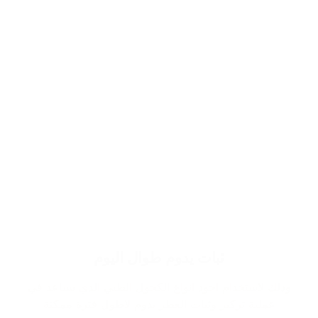
ثبات يدوم طوال اليوم
وذلك لاستخدام اجود انواع الكحول الطبي الذي يساعد في
عملية تركيز وثبات العطر يدوم لاطول فترة ممكنة