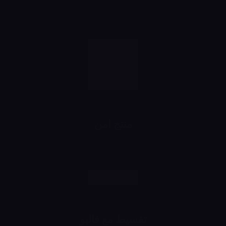
خصومات تبدأ من 10% لحد 50%
شهرياً
منتج امن
رش وانت مطمن
تقسيط مع فاليو