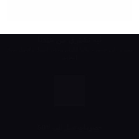
ليه تشتري من عندنا
مميزين في خدمة عملائنا الكرام وتوفير اسهل وافضل طرق
التعامل
خصومات تصل الى %50