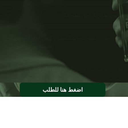
ما هي طرق الدفع المتاحة؟
كيف يمكنني تجربة العطر و ليس لدي أي تجربة
سابقة به من قبل ؟
هل توجد سياسة استبدال او استرجاع ؟
اضغط هنا للطلب