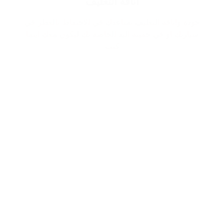
اناقة التغليف
جودة واناقة التغليف تساعدك في الاحتفاظ بالعطر في
سيارتك او في حقيبة اليد الخاصة بك ليكون معك اينما
كنت