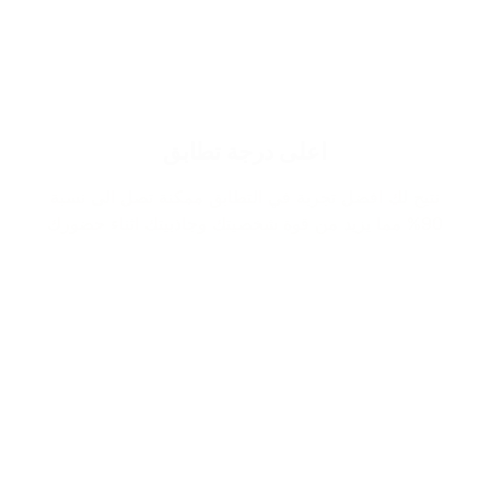
اعلى درجة تطابق
نتيح لك افضل تجربة في التطابق ممكنة تصل الى نسبة
90% مما يزيد من قوة شخصيتك وجاذبيتك اثناء حضورك