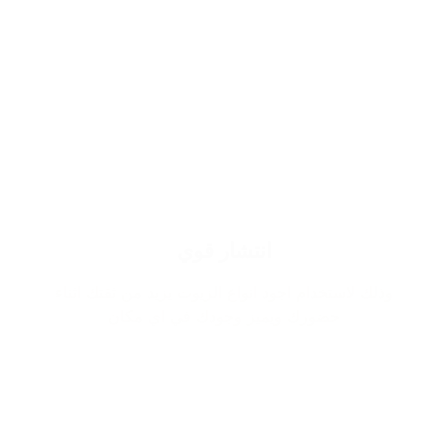
انتشار قوي
وذلك لاستخدام اجود انواع الزيوت يزيد من ثقتك اثناء
حضورك ويميز وجودك في اي مكان