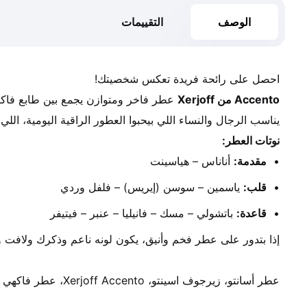
الوصف
التقييمات
احصل على رائحة فريدة تعكس شخصيتك!
Accento من Xerjoff
يناسب الرجال والنساء اللي بيحبوا العطور الراقية اليومية، الل
نوتات العطر:
مقدمة:
 أناناس – هياسينت
قلب:
 ياسمين – سوسن (إيريس) – فلفل وردي
قاعدة:
 باتشولي – مسك – فانيليا – عنبر – فيتيفر
إذا بتدور على عطر فخم وأنيق، يكون لونه ناعم وذكرك ولافت و
عطر أسانتو، زيرجوف اسينتو، Xerjoff Accento، عطر فاكهي مسكي، niche fragrance، عطر فخم ليك ، عطر يومي نيتش.