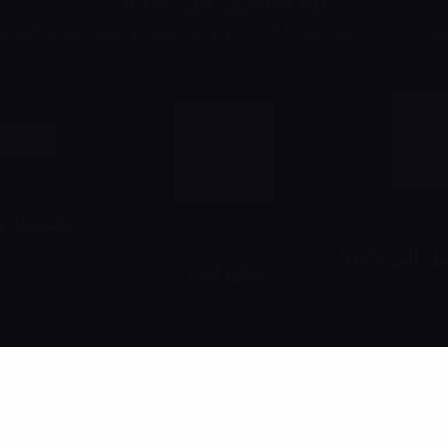
يزين في خدمة عملائنا الكرام وتوفير اسهل وافضل طرق التعام
تقسيط مع
 الى %50
اشتري براحتك 
منتج امن
لحد 24 شهر
خصومات تبدأ من 10% لحد 50%
رش وانت مطمن
ياً