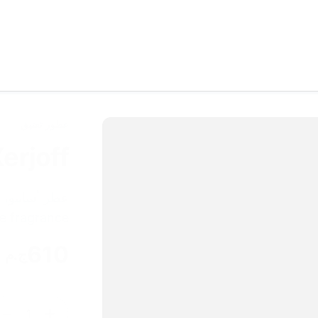
عطور تعتيق
ento Xerjoff
niche fragrance، عطر فخم ليك ، عط
610
ج.م
1