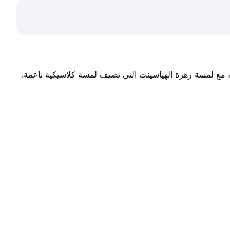
 عطر فاخر ومتوازن يجمع بين طابع فاكهي منعش ونوتات مسكية ناعمة، بتركيبة راقية تبرز الأناقة دون إثقال، مع لمسة زهرة الهياسينت التي تضيف لمسة كلاسيكية ناعمة. 