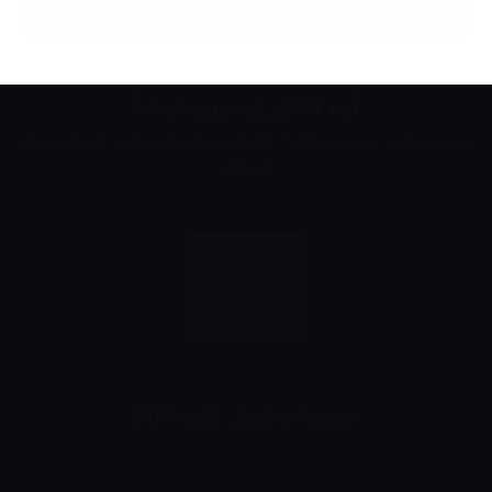
ليه تشتري من عندنا
مميزين في خدمة عملائنا الكرام وتوفير اسهل وافضل طرق
التعامل
خصومات تصل الى %50
خصومات تبدأ من 10% لحد 50%
شهرياً