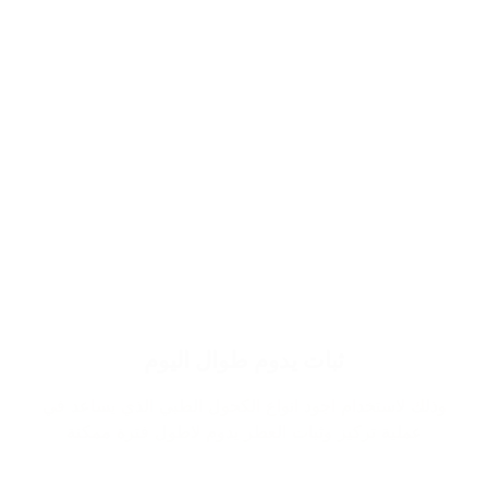
ثبات يدوم طوال اليوم
وذلك لاستخدام اجود انواع الكحول الطبي الذي يساعد في
عملية تركيز وثبات العطر يدوم لاطول فترة ممكنة