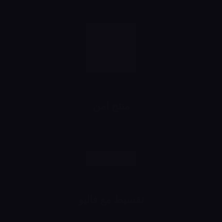
منتج امن
رش وانت مطمن
تقسيط مع فاليو
اشتري براحتك وقسط براحتك