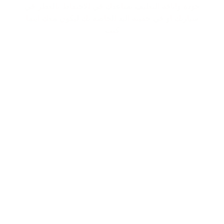
جودة واناقة التغليف تساعدك في الاحتفاظ بالعطر في
سيارتك او في حقيبة اليد الخاصة بك ليكون معك اينما
كنت